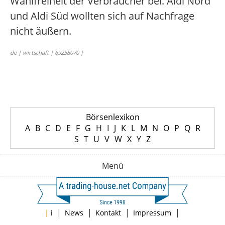
Wahlfreiheit der Verbraucher bei. Aldi Nord
und Aldi Süd wollten sich auf Nachfrage
nicht äußern.
de | wirtschaft | 69258070 |
Börsenlexikon
A
B
C
D
E
F
G
H
I
J
K
L
M
N
O
P
Q
R
S
T
U
V
W
X
Y
Z
Menü
|
|
|
|
|
i
News
Kontakt
Impressum