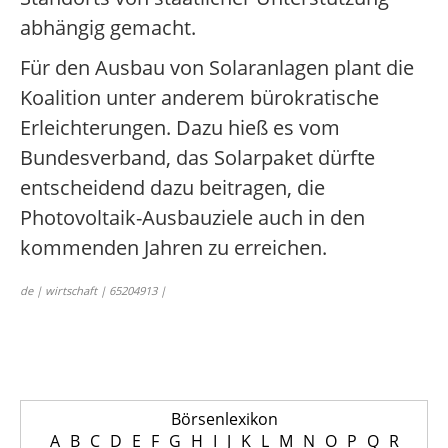
abhängig gemacht.
Für den Ausbau von Solaranlagen plant die
Koalition unter anderem bürokratische
Erleichterungen. Dazu hieß es vom
Bundesverband, das Solarpaket dürfte
entscheidend dazu beitragen, die
Photovoltaik-Ausbauziele auch in den
kommenden Jahren zu erreichen.
de | wirtschaft | 65204913 |
Börsenlexikon
A
B
C
D
E
F
G
H
I
J
K
L
M
N
O
P
Q
R