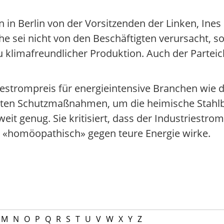
in Berlin von der Vorsitzenden der Linken, Ines 
che sei nicht von den Beschäftigten verursacht, s
limafreundlicher Produktion. Auch der Parteich
estrompreis für energieintensive Branchen wie d
aten Schutzmaßnahmen, um die heimische Stahl
eit genug. Sie kritisiert, dass der Industriestromp
ur «homöopathisch» gegen teure Energie wirke.
M
N
O
P
Q
R
S
T
U
V
W
X
Y
Z