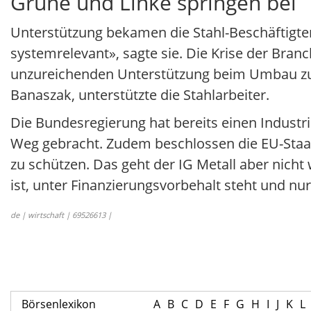
Grüne und Linke springen bei
Unterstützung bekamen die Stahl-Beschäftigten 
systemrelevant», sagte sie. Die Krise der Bran
unzureichenden Unterstützung beim Umbau zu k
Banaszak, unterstützte die Stahlarbeiter.
Die Bundesregierung hat bereits einen Industri
Weg gebracht. Zudem beschlossen die EU-Sta
zu schützen. Das geht der IG Metall aber nicht w
ist, unter Finanzierungsvorbehalt steht und n
de | wirtschaft | 69526613 |
Börsenlexikon
A
B
C
D
E
F
G
H
I
J
K
L