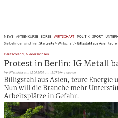
NEWS
AKTIENKURSE
BÖRSE
WIRTSCHAFT
POLITIK
SPORT
UNTER
Sie befinden sind hier:
Startseite
>
Wirtschaft
>
Billigstahl aus Asien teur
,
Deutschland
Niedersachsen
Protest in Berlin: IG Metall
Veröffentlicht am: 12.06.2026 um 12:27 Uhr | dpa.de
Billigstahl aus Asien, teure Energie
Nun will die Branche mehr Unterstüt
Arbeitsplätze in Gefahr.