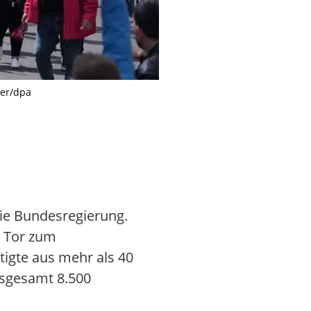
ler/dpa
Unter dem Motto «Stahl hat Zuku
Kaeuler/dpa
die Bundesregierung.
r Tor zum
tigte aus mehr als 40
sgesamt 8.500