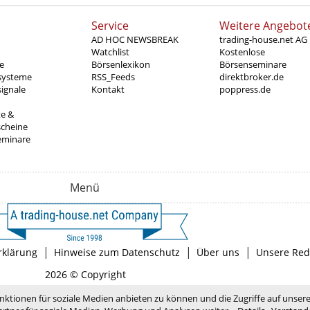
Service
Weitere Angebot
AD HOC NEWSBREAK
trading-house.net AG
Watchlist
Kostenlose
e
Börsenlexikon
Börsenseminare
systeme
RSS_Feeds
direktbroker.de
ignale
Kontakt
poppress.de
te &
scheine
eminare
Menü
|
|
|
rklärung
Hinweise zum Datenschutz
Über uns
Unsere Red
2026 © Copyright
nktionen für soziale Medien anbieten zu können und die Zugriffe auf unser