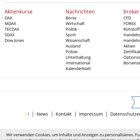
Aktienkurse
Nachrichten
broker
DAX
Börse
CFD
MDAX
Wirtschaft
FOREX
TECDAX
Politik
Rohstoff
SDAX
Sport
Handels
Dow Jones
Wissenschaft
Handelss
Ausland
Aktien
Polizei
Zertifika
Unterhaltung
Options
International
Börsens
Kalenderblatt
|
|
|
|
|
i
News
Kontakt
Impressum
Datenschutze
Wir verwenden Cookies, um Inhalte und Anzeigen zu personalisieren, Fu