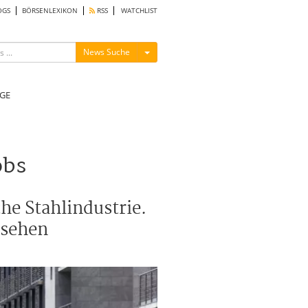
OGS
BÖRSENLEXIKON
RSS
WATCHLIST
Menü ein-/ausblenden
News Suche
GE
obs
he Stahlindustrie.
 sehen