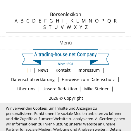
Börsenlexikon
A
B
C
D
E
F
G
H
I
J
K
L
M
N
O
P
Q
R
S
T
U
V
W
X
Y
Z
Menü
|
|
|
|
|
i
News
Kontakt
Impressum
|
|
Datenschutzerklärung
Hinweise zum Datenschutz
|
|
|
Über uns
Unsere Redaktion
Mike Steiner
2026 © Copyright
Wir verwenden Cookies, um Inhalte und Anzeigen zu
personalisieren, Funktionen für soziale Medien anbieten zu können
und die Zugriffe auf unsere Website zu analysieren. Außerdem geben
wir Informationen zu Ihrer Nutzung unserer Website an unsere
Partner für soziale Medien, Werbung und Analysen weiter.
Details