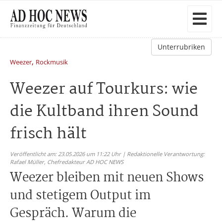
Unterrubriken
,
Weezer
Rockmusik
Weezer auf Tourkurs: wie
die Kultband ihren Sound
frisch hält
Veröffentlicht am: 23.05.2026 um 11:22 Uhr | Redaktionelle Verantwortung:
Rafael Müller,
Chefredakteur AD HOC NEWS
Weezer bleiben mit neuen Shows
und stetigem Output im
Gespräch. Warum die