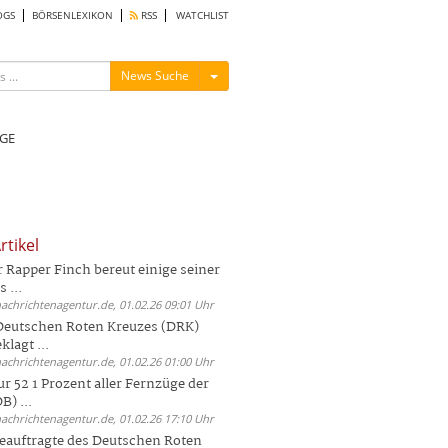
OGS
BÖRSENLEXIKON
RSS
WATCHLIST
Menü ein-/ausblenden
News Suche
GE
rtikel
Rapper Finch bereut einige seiner
 ...
nachrichtenagentur.de, 01.02.26 09:01 Uhr
 Deutschen Roten Kreuzes (DRK)
lagt ...
nachrichtenagentur.de, 01.02.26 01:00 Uhr
r 52 1 Prozent aller Fernzüge der
) ...
nachrichtenagentur.de, 01.02.26 17:10 Uhr
auftragte des Deutschen Roten