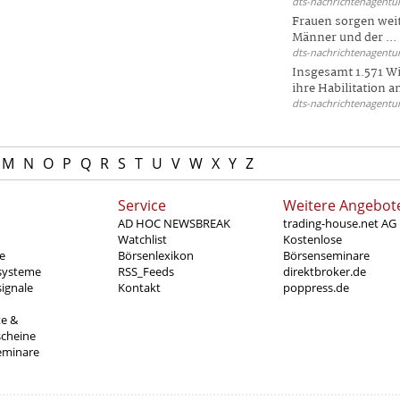
dts-nachrichtenagentur
Frauen sorgen weite
Männer und der ...
dts-nachrichtenagentur
Insgesamt 1.571 Wi
ihre Habilitation an
dts-nachrichtenagentur
M
N
O
P
Q
R
S
T
U
V
W
X
Y
Z
Service
Weitere Angebot
AD HOC NEWSBREAK
trading-house.net AG
Watchlist
Kostenlose
e
Börsenlexikon
Börsenseminare
systeme
RSS_Feeds
direktbroker.de
ignale
Kontakt
poppress.de
te &
scheine
eminare