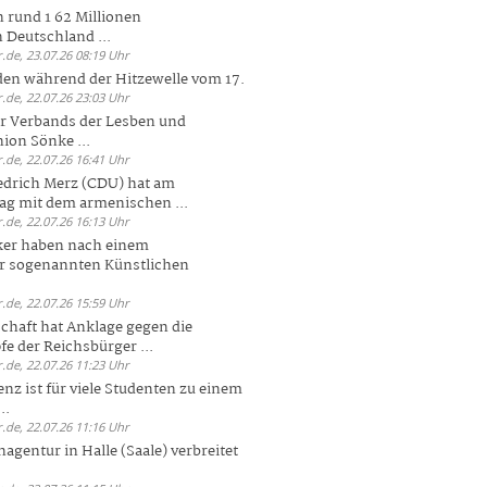
 rund 1 62 Millionen
n Deutschland ...
.de, 23.07.26 08:19 Uhr
den während der Hitzewelle vom 17.
.de, 22.07.26 23:03 Uhr
er Verbands der Lesben und
ion Sönke ...
.de, 22.07.26 16:41 Uhr
edrich Merz (CDU) hat am
g mit dem armenischen ...
.de, 22.07.26 16:13 Uhr
ker haben nach einem
er sogenannten Künstlichen
.de, 22.07.26 15:59 Uhr
chaft hat Anklage gegen die
 der Reichsbürger ...
.de, 22.07.26 11:23 Uhr
enz ist für viele Studenten zu einem
..
.de, 22.07.26 11:16 Uhr
agentur in Halle (Saale) verbreitet