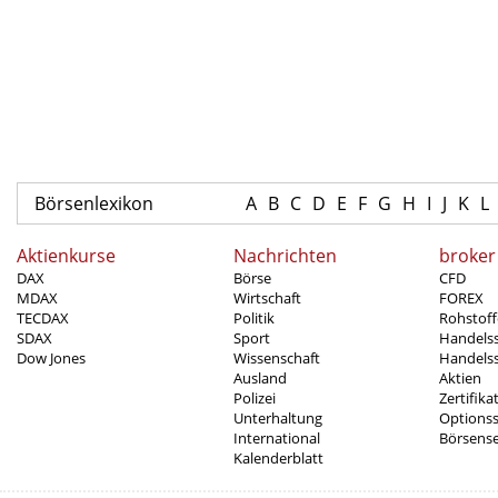
Börsenlexikon
A
B
C
D
E
F
G
H
I
J
K
L
Aktienkurse
Nachrichten
broker
DAX
Börse
CFD
MDAX
Wirtschaft
FOREX
TECDAX
Politik
Rohstoff
SDAX
Sport
Handels
Dow Jones
Wissenschaft
Handelss
Ausland
Aktien
Polizei
Zertifika
Unterhaltung
Options
International
Börsens
Kalenderblatt