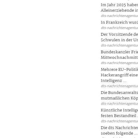
Im Jahr 2025 haben
Alleinerziehende i
dts-nachrichtenagentur
In Frankreich wur
dts-nachrichtenagentur
Der Vorsitzende d
Schwulen in der Un
dts-nachrichtenagentur
Bundeskanzler Fri
Mittwochnachmitta
dts-nachrichtenagentur
Mehrere EU-Politi
Hackerangriff ein
Intelligenz ...
dts-nachrichtenagentur
Die Bundesanwalts
mutmaßlichen Köpfe
dts-nachrichtenagentur
Künstliche Intellig
festen Bestandteil .
dts-nachrichtenagentur
Die dts Nachrichten
soeben folgende ...