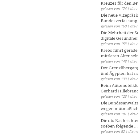
Kreuzes für den Be
gelesen von 174 | dts-
Die neue Vizepräsi
Bundesverfassungs
gelesen von 160 | dts-
Die Mehrheit der S
digitale Gesundhei
gelesen von 153 | dts-
Krebs führt gerad
mittleren Alter selt
gelesen von 148 | dts-
Der Grenzübergang
und Ägypten hat na
gelesen von 133 | dts-
Beim Automobilklu
Gerhard Hillebrand
gelesen von 123 | dts-
Die Bundesanwalts
wegen mutmaßliche
gelesen von 101 | dts-
Die dts Nachrichten
soeben folgende ...
gelesen von 82 | dts-n