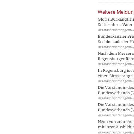
Weitere Meldu
Gloria Burkandt si
Selfies ihres Vaters 
dts-nachrichtenagentur
Bundeskanzler Frie
Seeblockade der Hut
dts-nachrichtenagentur
Nach dem Messeran
Regensburger Renn
dts-nachrichtenagentur
In Regensburg ist
einen Messerangriff
dts-nachrichtenagentur
Die Vorständin de
Bundesverbands (V
dts-nachrichtenagentur
Die Vorständin de
Bundesverbands (V
dts-nachrichtenagentur
Neun von zehn Aus
mit ihrer Ausbildun
dts-nachrichtenagentur