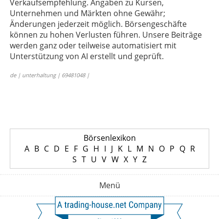
Verkaufsempfehlung. Angaben zu Kursen,
Unternehmen und Märkten ohne Gewähr;
Änderungen jederzeit möglich. Börsengeschäfte
können zu hohen Verlusten führen. Unsere Beiträge
werden ganz oder teilweise automatisiert mit
Unterstützung von AI erstellt und geprüft.
de | unterhaltung | 69481048 |
Börsenlexikon
A
B
C
D
E
F
G
H
I
J
K
L
M
N
O
P
Q
R
S
T
U
V
W
X
Y
Z
Menü