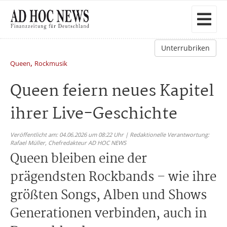
Unterrubriken
,
Queen
Rockmusik
Queen feiern neues Kapitel
ihrer Live-Geschichte
Veröffentlicht am: 04.06.2026 um 08:22 Uhr | Redaktionelle Verantwortung:
Rafael Müller,
Chefredakteur AD HOC NEWS
Queen bleiben eine der
prägendsten Rockbands – wie ihre
größten Songs, Alben und Shows
Generationen verbinden, auch in