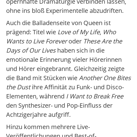
opernhafte Dramaturgie verbinden lassen,
ohne ins bloß Experimentelle abzudriften.
Auch die Balladenseite von Queen ist
prägend: Titel wie
Love of My Life
,
Who
Wants to Live Forever
oder
These Are the
Days of Our Lives
haben sich in die
emotionale Erinnerung vieler Hörerinnen
und Hörer eingebrannt. Gleichzeitig zeigte
die Band mit Stücken wie
Another One Bites
the Dust
ihre Affinität zu Funk- und Disco-
Elementen, während
I Want to Break Free
den Synthesizer- und Pop-Einfluss der
Achtzigerjahre aufgriff.
Hinzu kommen mehrere Live-
Veröffentlichungen und Best-of-