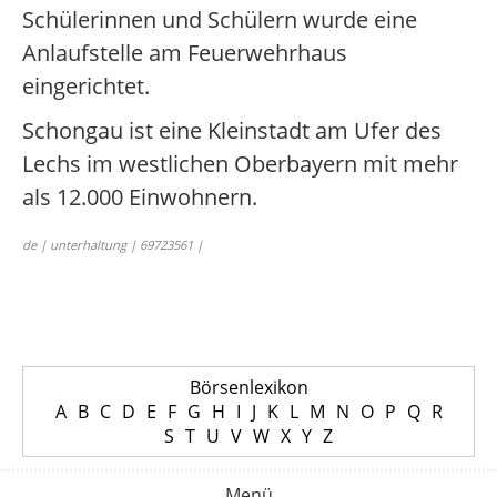
Schülerinnen und Schülern wurde eine
Anlaufstelle am Feuerwehrhaus
eingerichtet.
Schongau ist eine Kleinstadt am Ufer des
Lechs im westlichen Oberbayern mit mehr
als 12.000 Einwohnern.
de | unterhaltung | 69723561 |
Börsenlexikon
A
B
C
D
E
F
G
H
I
J
K
L
M
N
O
P
Q
R
S
T
U
V
W
X
Y
Z
Menü