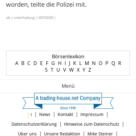
worden, teilte die Polizei mit.
de | unterhaltung | 69723209 |
Börsenlexikon
A
B
C
D
E
F
G
H
I
J
K
L
M
N
O
P
Q
R
S
T
U
V
W
X
Y
Z
Menü
|
|
|
|
|
i
News
Kontakt
Impressum
|
|
Datenschutzerklärung
Hinweise zum Datenschutz
|
|
|
Über uns
Unsere Redaktion
Mike Steiner