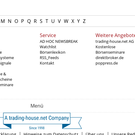
M
N
O
P
Q
R
S
T
U
V
W
X
Y
Z
Service
Weitere Angebot
AD HOC NEWSBREAK
trading-house.net AG
Watchlist
Kostenlose
e
Börsenlexikon
Börsenseminare
systeme
RSS_Feeds
direktbroker.de
ignale
Kontakt
poppress.de
te &
scheine
eminare
Menü
|
|
|
rklärung
Hinweise zum Datenschutz
Über uns
Unsere Red