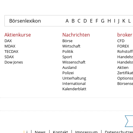
Börsenlexikon
A
B
C
D
E
F
G
H
I
J
K
L
Aktienkurse
Nachrichten
broker
DAX
Börse
CFD
MDAX
Wirtschaft
FOREX
TECDAX
Politik
Rohstoff
SDAX
Sport
Handels
Dow Jones
Wissenschaft
Handelss
Ausland
Aktien
Polizei
Zertifika
Unterhaltung
Options
International
Börsens
Kalenderblatt
|
|
|
|
|
i
News
Kontakt
Impressum
Datenschutze