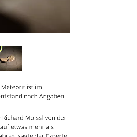
Verletzt wurde zum Glück niema
 Meteorit ist im
 entstand nach Angaben
e Richard Moissl von der
auf etwas mehr als
ahre», sagte der Experte.