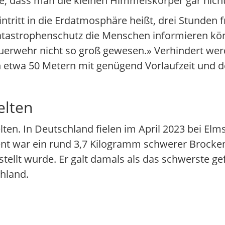
onne, dass man die kleinen Himmelskörper gar nic
ntritt in die Erdatmosphäre heißt, drei Stunden 
atastrophenschutz die Menschen informieren kö
Feuerwehr nicht so groß gewesen.» Verhindert we
n etwa 50 Metern mit genügend Vorlaufzeit und de
elten
lten. In Deutschland fielen im April 2023 bei El
nt war ein rund 3,7 Kilogramm schwerer Brocken
tellt wurde. Er galt damals als das schwerste g
chland.