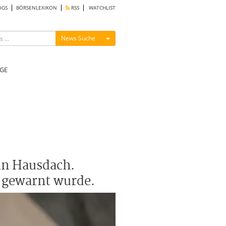
OGS
BÖRSENLEXIKON
RSS
WATCHLIST
Menü ein-/ausblenden
News Suche
GE
in Hausdach.
 gewarnt wurde.