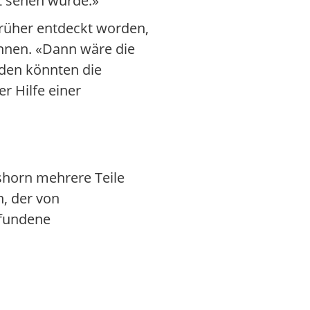
ht sehen würde.»
früher entdeckt worden,
nnen. «Dann wäre die
rden könnten die
r Hilfe einer
mshorn mehrere Teile
, der von
efundene