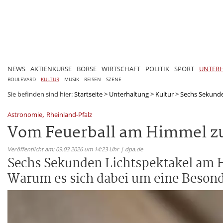
NEWS
AKTIENKURSE
BÖRSE
WIRTSCHAFT
POLITIK
SPORT
UNTER
BOULEVARD
KULTUR
MUSIK
REISEN
SZENE
Sie befinden sind hier:
Startseite
>
Unterhaltung
>
Kultur
>
Sechs Sekunde
,
Astronomie
Rheinland-Pfalz
Vom Feuerball am Himmel z
Veröffentlicht am: 09.03.2026 um 14:23 Uhr | dpa.de
Sechs Sekunden Lichtspektakel am H
Warum es sich dabei um eine Beson