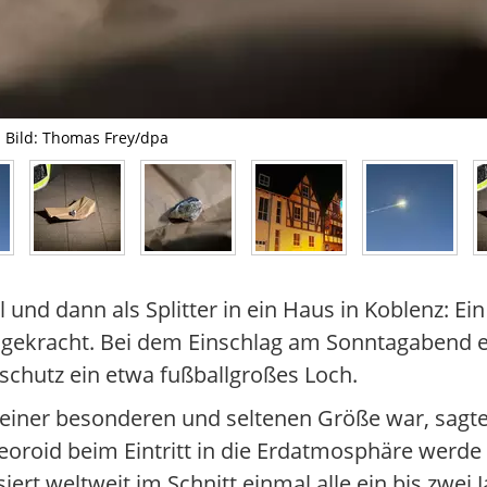
- Bild: Thomas Frey/dpa
nd dann als Splitter in ein Haus in Koblenz: Ein
h gekracht. Bei dem Einschlag am Sonntagabend
chutz ein etwa fußballgroßes Loch.
n einer besonderen und seltenen Größe war, sagt
roid beim Eintritt in die Erdatmosphäre werde 
t weltweit im Schnitt einmal alle ein bis zwei J