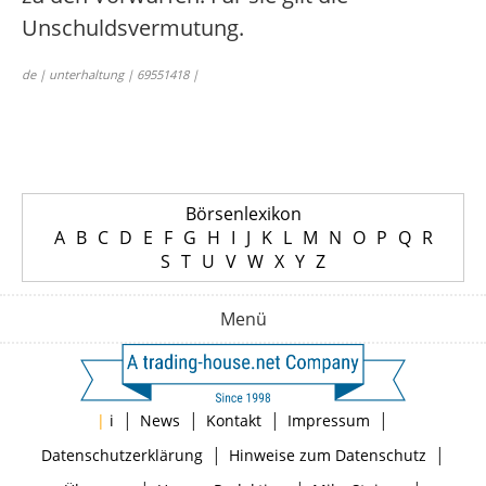
Unschuldsvermutung.
de | unterhaltung | 69551418 |
Börsenlexikon
A
B
C
D
E
F
G
H
I
J
K
L
M
N
O
P
Q
R
S
T
U
V
W
X
Y
Z
Menü
|
|
|
|
|
i
News
Kontakt
Impressum
|
|
Datenschutzerklärung
Hinweise zum Datenschutz