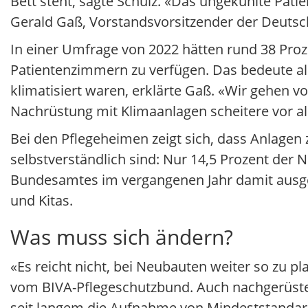
Bett steht, sagte Schulz. «Das ungekühlte Pati
Gerald Gaß, Vorstandsvorsitzender der Deuts
In einer Umfrage von 2022 hätten rund 38 Pro
Patientenzimmern zu verfügen. Das bedeute all
klimatisiert waren, erklärte Gaß. «Wir gehen v
Nachrüstung mit Klimaanlagen scheitere vor al
Bei den Pflegeheimen zeigt sich, dass Anlagen
selbstverständlich sind: Nur 14,5 Prozent der
Bundesamtes im vergangenen Jahr damit ausge
und Kitas.
Was muss sich ändern?
«Es reicht nicht, bei Neubauten weiter so zu p
vom BIVA-Pflegeschutzbund. Auch nachgerüstet
seit langem die Aufnahme von Mindeststandar