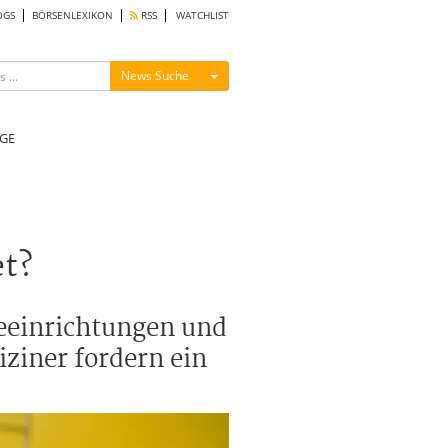
OGS
BÖRSENLEXIKON
RSS
WATCHLIST
Menü ein-/ausblenden
News Suche
GE
et?
geeinrichtungen und
ziner fordern ein