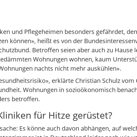
niken und Pflegeheimen besonders gefährdet, denn
tzen können», heißt es von der Bundesinteressenv
chutzbund. Betroffen seien aber auch zu Hause 
echt gedämmten Wohnungen wohnen, kaum Unterst
ie Wohnungen nachts nicht mehr auskühlen».
esundheitsrisiko», erklärte Christian Schulz vo
ndheit. Wohnungen in sozioökonomisch benachte
ers betroffen.
liniken für Hitze gerüstet?
ckssache: Es könne auch davon abhängen, auf wel