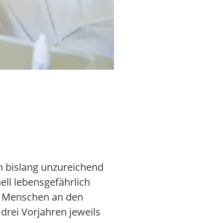
In der letzten Juniwoche stiegen
n bislang unzureichend
ll lebensgefährlich
00 Menschen an den
drei Vorjahren jeweils