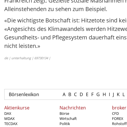
Frankreich zeigt: Gezielte soziale Maßnahmen r
Alleinstehenden zu sehen zum Beispiel.
«Die wichtigste Botschaft ist: Hitzetote sind 
«Angesichts des Klimawandels werden Hitzewell
Gesundheits- und Pflegesystem dauerhaft einst
nicht leisten.»
de | unterhaltung | 69730134 |
Börsenlexikon
A
B
C
D
E
F
G
H
I
J
K
L
Aktienkurse
Nachrichten
broker
DAX
Börse
CFD
MDAX
Wirtschaft
FOREX
TECDAX
Politik
Rohstoff