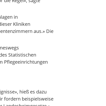
r die Regel», sagte
lagen in
ieser Kliniken
atientenzimmern aus.» Die
eineswegs
es Statistischen
m Pflegeeinrichtungen
ignisse», hieß es dazu
r fordern beispielsweise
er Landesheimgesetze.»