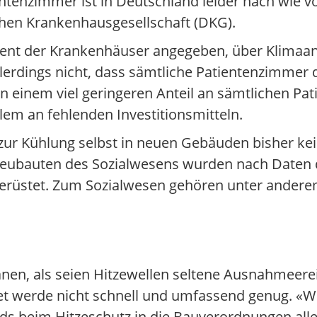
entenzimmer ist in Deutschland leider nach wie vo
chen Krankenhausgesellschaft (DKG).
zent der Krankenhäuser angegeben, über Klimaan
erdings nicht, dass sämtliche Patientenzimmer d
on einem viel geringeren Anteil an sämtlichen P
lem an fehlenden Investitionsmitteln.
 zur Kühlung selbst in neuen Gebäuden bisher k
 Neubauten des Sozialwesens wurden nach Daten d
rüstet. Zum Sozialwesen gehören unter andere
lanen, als seien Hitzewellen seltene Ausnahmeere
 werde nicht schnell und umfassend genug. «Wi
ds beim Hitzeschutz in die Bauverordnungen all