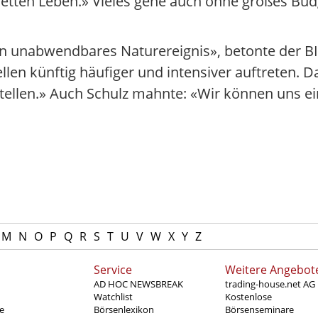
etten Leben.» Vieles gehe auch ohne großes Budg
kein unabwendbares Naturereignis», betonte der 
en künftig häufiger und intensiver auftreten. 
ellen.» Auch Schulz mahnte: «Wir können uns ein
M
N
O
P
Q
R
S
T
U
V
W
X
Y
Z
Service
Weitere Angebot
AD HOC NEWSBREAK
trading-house.net AG
Watchlist
Kostenlose
e
Börsenlexikon
Börsenseminare