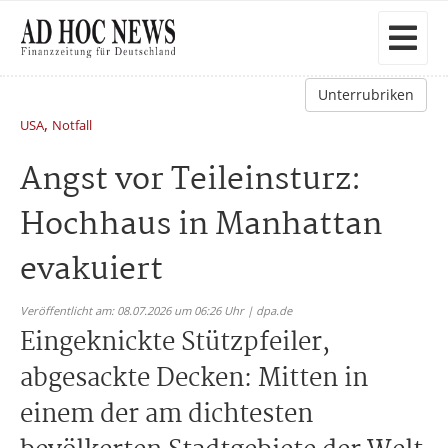
Unterrubriken
,
USA
Notfall
Angst vor Teileinsturz:
Hochhaus in Manhattan
evakuiert
Veröffentlicht am: 08.07.2026 um 06:26 Uhr | dpa.de
Eingeknickte Stützpfeiler,
abgesackte Decken: Mitten in
einem der am dichtesten