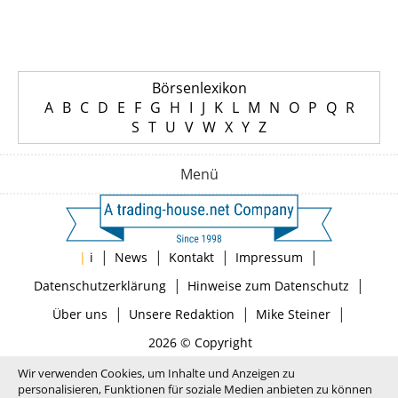
Börsenlexikon
A
B
C
D
E
F
G
H
I
J
K
L
M
N
O
P
Q
R
S
T
U
V
W
X
Y
Z
Menü
|
|
|
|
|
i
News
Kontakt
Impressum
|
|
Datenschutzerklärung
Hinweise zum Datenschutz
|
|
|
Über uns
Unsere Redaktion
Mike Steiner
2026 © Copyright
Wir verwenden Cookies, um Inhalte und Anzeigen zu
personalisieren, Funktionen für soziale Medien anbieten zu können