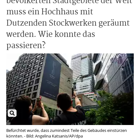
bevölkerten Stadtgebiete der Welt
muss ein Hochhaus mit
Dutzenden Stockwerken geräumt
werden. Wie konnte das
passieren?
Befürchtet wurde, dass zumindest Teile des Gebäudes einstürzen
Ein
könnten. - Bild: Angelina Katsanis/AP/dpa
Ang