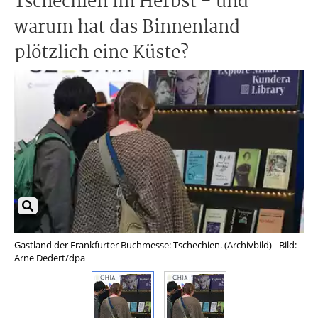
Tschechien im Herbst - und
warum hat das Binnenland
plötzlich eine Küste?
Gastland der Frankfurter Buchmesse: Tschechien. (Archivbild) - Bild:
Gas
Arne Dedert/dpa
Arn