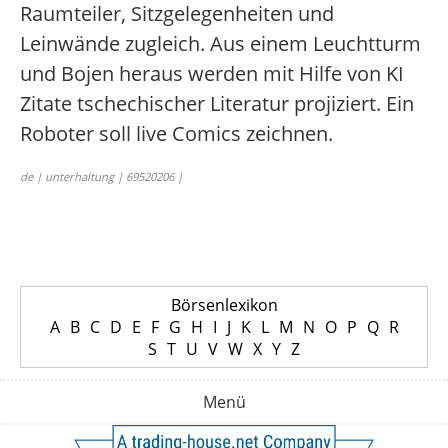
Raumteiler, Sitzgelegenheiten und
Leinwände zugleich. Aus einem Leuchtturm
und Bojen heraus werden mit Hilfe von KI
Zitate tschechischer Literatur projiziert. Ein
Roboter soll live Comics zeichnen.
de | unterhaltung | 69520206 |
Börsenlexikon
A
B
C
D
E
F
G
H
I
J
K
L
M
N
O
P
Q
R
S
T
U
V
W
X
Y
Z
Menü