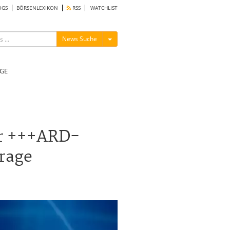
OGS
BÖRSENLEXIKON
RSS
WATCHLIST
Menü ein-/ausblenden
News Suche
GE
Uhr +++ARD-
rage