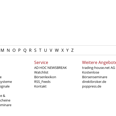
M
N
O
P
Q
R
S
T
U
V
W
X
Y
Z
Service
Weitere Angebot
AD HOC NEWSBREAK
trading-house.net AG
Watchlist
Kostenlose
e
Börsenlexikon
Börsenseminare
systeme
RSS_Feeds
direktbroker.de
ignale
Kontakt
poppress.de
te &
scheine
eminare