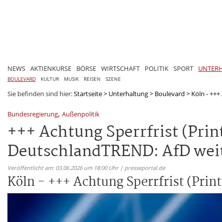
NEWS
AKTIENKURSE
BÖRSE
WIRTSCHAFT
POLITIK
SPORT
UNTER
BOULEVARD
KULTUR
MUSIK
REISEN
SZENE
Sie befinden sind hier:
Startseite
>
Unterhaltung
>
Boulevard
>
Köln - +++ 
,
Bundesregierung
Außenpolitik
+++ Achtung Sperrfrist (Prin
DeutschlandTREND: AfD weite
Veröffentlicht am: 03.06.2026 um 18:00 Uhr | presseportal.de
Köln - +++ Achtung Sperrfrist (Prin