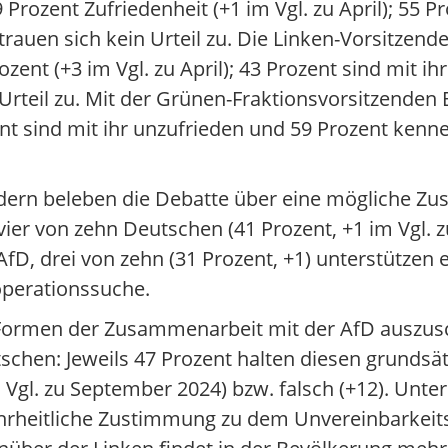
 Prozent Zufriedenheit (+1 im Vgl. zu April); 55 P
rauen sich kein Urteil zu. Die Linken-Vorsitzend
ent (+3 im Vgl. zu April); 43 Prozent sind mit ih
 Urteil zu. Mit der Grünen-Fraktionsvorsitzenden
zent sind mit ihr unzufrieden und 59 Prozent kenn
ern beleben die Debatte über eine mögliche Zu
 vier von zehn Deutschen (41 Prozent, +1 im Vgl.
D, drei von zehn (31 Prozent, +1) unterstützen e
Kooperationssuche.
Formen der Zusammenarbeit mit der AfD auszusc
utschen: Jeweils 47 Prozent halten diesen grundsä
 Vgl. zu September 2024) bzw. falsch (+12). Unte
mehrheitliche Zustimmung zu dem Unvereinbarkei