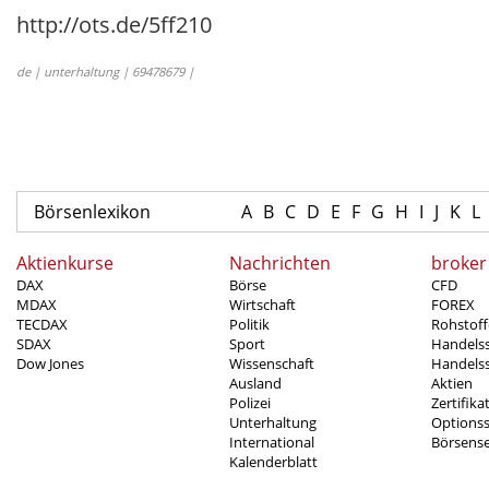
http://ots.de/5ff210
de | unterhaltung | 69478679 |
Börsenlexikon
A
B
C
D
E
F
G
H
I
J
K
L
Aktienkurse
Nachrichten
broker
DAX
Börse
CFD
MDAX
Wirtschaft
FOREX
TECDAX
Politik
Rohstoff
SDAX
Sport
Handels
Dow Jones
Wissenschaft
Handelss
Ausland
Aktien
Polizei
Zertifika
Unterhaltung
Options
International
Börsens
Kalenderblatt