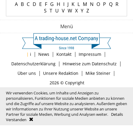
A
B
C
D
E
F
G
H
I
J
K
L
M
N
O
P
Q
R
S
T
U
V
W
X
Y
Z
Menü
|
|
|
|
|
i
News
Kontakt
Impressum
|
|
Datenschutzerklärung
Hinweise zum Datenschutz
|
|
|
Über uns
Unsere Redaktion
Mike Steiner
2026 © Copyright
Wir verwenden Cookies, um Inhalte und Anzeigen zu
personalisieren, Funktionen für soziale Medien anbieten zu können
und die Zugriffe auf unsere Website zu analysieren. Außerdem geben
wir Informationen zu Ihrer Nutzung unserer Website an unsere
Partner für soziale Medien, Werbung und Analysen weiter.
Details
Verstanden