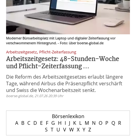
Moderner Büroarbeitsplatz mit Laptop und digitaler Zeiterfassung vor
verschwommenem Hintergrund. - Foto: über boerse-global.de
,
Arbeitszeitgesetz
Pflicht-Zeiterfassung
Arbeitszeitgesetz: 48-Stunden-Woche
und Pflicht-Zeiterfassung ...
Die Reform des Arbeitszeitgesetzes erlaubt längere
Tage, während Airbus die Präsenzpflicht verschärft
und Swiss die Wochenarbeitszeit senkt.
boerse-global.de, 21.07.26 20:39 Uhr
Börsenlexikon
A
B
C
D
E
F
G
H
I
J
K
L
M
N
O
P
Q
R
S
T
U
V
W
X
Y
Z