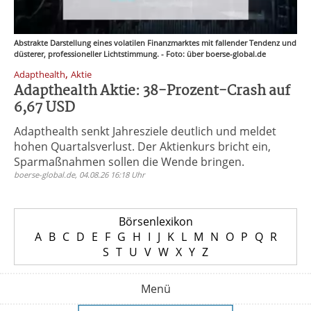
Abstrakte Darstellung eines volatilen Finanzmarktes mit fallender Tendenz und
düsterer, professioneller Lichtstimmung. - Foto: über boerse-global.de
,
Adapthealth
Aktie
Adapthealth Aktie: 38-Prozent-Crash auf
6,67 USD
Adapthealth senkt Jahresziele deutlich und meldet
hohen Quartalsverlust. Der Aktienkurs bricht ein,
Sparmaßnahmen sollen die Wende bringen.
boerse-global.de, 04.08.26 16:18 Uhr
Börsenlexikon
A
B
C
D
E
F
G
H
I
J
K
L
M
N
O
P
Q
R
S
T
U
V
W
X
Y
Z
Menü