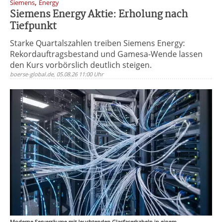
,
Siemens
Energy
Siemens Energy Aktie: Erholung nach
Tiefpunkt
Starke Quartalszahlen treiben Siemens Energy:
Rekordauftragsbestand und Gamesa-Wende lassen
den Kurs vorbörslich deutlich steigen.
boerse-global.de, 05.08.26 11:00 Uhr
Moderne Serverräume mit leuchtenden Glasfaserkabeln in einem