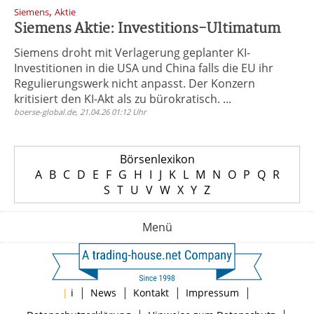
,
Siemens
Aktie
Siemens Aktie: Investitions-Ultimatum
Siemens droht mit Verlagerung geplanter KI-
Investitionen in die USA und China falls die EU ihr
Regulierungswerk nicht anpasst. Der Konzern
kritisiert den KI-Akt als zu bürokratisch. ...
boerse-global.de, 21.04.26 01:12 Uhr
Börsenlexikon
A
B
C
D
E
F
G
H
I
J
K
L
M
N
O
P
Q
R
S
T
U
V
W
X
Y
Z
Menü
|
|
|
|
|
i
News
Kontakt
Impressum