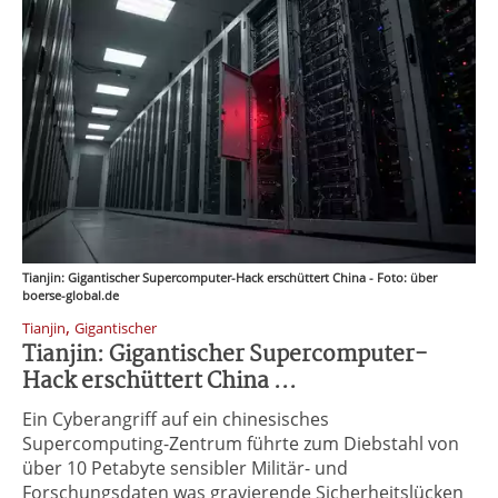
Tianjin: Gigantischer Supercomputer-Hack erschüttert China - Foto: über
boerse-global.de
,
Tianjin
Gigantischer
Tianjin: Gigantischer Supercomputer-
Hack erschüttert China ...
Ein Cyberangriff auf ein chinesisches
Supercomputing-Zentrum führte zum Diebstahl von
über 10 Petabyte sensibler Militär- und
Forschungsdaten was gravierende Sicherheitslücken