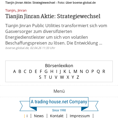
Tianjin Jinran Aktie: Strategiewechsel - Foto: über boerse-global.de
,
Tianjin
Jinran
Tianjin Jinran Aktie: Strategiewechsel
Tianjin Jinran Public Utilities transformiert sich vom
Gasversorger zum diversifizierten
Energiedienstleister um sich von volatilen
Beschaffungspreisen zu lösen. Die Entwicklung ...
boerse-global.de, 02.04.26 11:33 Uhr
Börsenlexikon
A
B
C
D
E
F
G
H
I
J
K
L
M
N
O
P
Q
R
S
T
U
V
W
X
Y
Z
Menü
|
|
|
|
|
i
News
Kontakt
Impressum