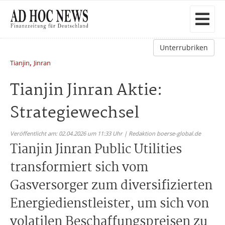
Unterrubriken
,
Tianjin
Jinran
Tianjin Jinran Aktie:
Strategiewechsel
Veröffentlicht am: 02.04.2026 um 11:33 Uhr | Redaktion boerse-global.de
Tianjin Jinran Public Utilities
transformiert sich vom
Gasversorger zum diversifizierten
Energiedienstleister, um sich von
volatilen Beschaffungspreisen zu