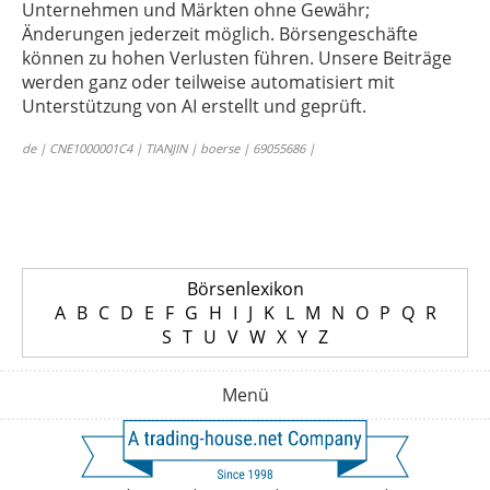
Unternehmen und Märkten ohne Gewähr;
Änderungen jederzeit möglich. Börsengeschäfte
können zu hohen Verlusten führen. Unsere Beiträge
werden ganz oder teilweise automatisiert mit
Unterstützung von AI erstellt und geprüft.
de | CNE1000001C4 | TIANJIN | boerse | 69055686 |
Börsenlexikon
A
B
C
D
E
F
G
H
I
J
K
L
M
N
O
P
Q
R
S
T
U
V
W
X
Y
Z
Menü