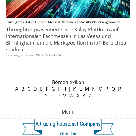
Throughtek Aktie: Globale Messe-Offensive - Foto: über boerse-global.de
Throughtek präsentiert seine Kalay-Plattform auf
internationalen Fachmessen in Las Vegas und
Birmingham, um die Marktposition im IoT-Bereich zu
stärken.
boerse-global.de, 30.03.26 13:45 Uhr
Börsenlexikon
A
B
C
D
E
F
G
H
I
J
K
L
M
N
O
P
Q
R
S
T
U
V
W
X
Y
Z
Menü