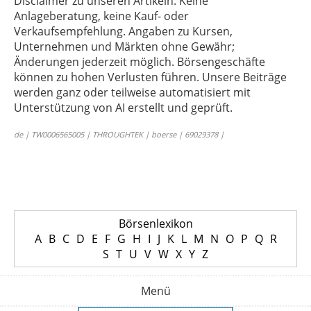
Disclaimer zu unseren Artikeln: Keine
Anlageberatung, keine Kauf- oder
Verkaufsempfehlung. Angaben zu Kursen,
Unternehmen und Märkten ohne Gewähr;
Änderungen jederzeit möglich. Börsengeschäfte
können zu hohen Verlusten führen. Unsere Beiträge
werden ganz oder teilweise automatisiert mit
Unterstützung von AI erstellt und geprüft.
de | TW0006565005 | THROUGHTEK | boerse | 69029378 |
Börsenlexikon
A
B
C
D
E
F
G
H
I
J
K
L
M
N
O
P
Q
R
S
T
U
V
W
X
Y
Z
Menü