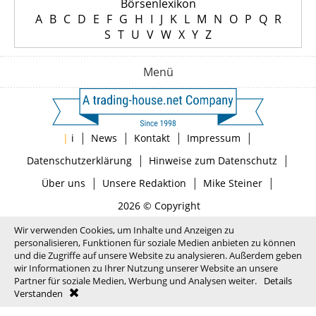
Börsenlexikon
A
B
C
D
E
F
G
H
I
J
K
L
M
N
O
P
Q
R
S
T
U
V
W
X
Y
Z
Menü
|
|
|
|
|
i
News
Kontakt
Impressum
|
|
Datenschutzerklärung
Hinweise zum Datenschutz
|
|
|
Über uns
Unsere Redaktion
Mike Steiner
2026 © Copyright
Wir verwenden Cookies, um Inhalte und Anzeigen zu
personalisieren, Funktionen für soziale Medien anbieten zu können
und die Zugriffe auf unsere Website zu analysieren. Außerdem geben
wir Informationen zu Ihrer Nutzung unserer Website an unsere
Partner für soziale Medien, Werbung und Analysen weiter.
Details
Verstanden