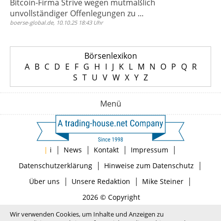
Bitcoin-Firma Strive wegen mutmaßlich
unvollständiger Offenlegungen zu ...
boerse-global.de, 10.10.25 18:43 Uhr
Börsenlexikon
A
B
C
D
E
F
G
H
I
J
K
L
M
N
O
P
Q
R
S
T
U
V
W
X
Y
Z
Menü
|
|
|
|
|
i
News
Kontakt
Impressum
|
|
Datenschutzerklärung
Hinweise zum Datenschutz
|
|
|
Über uns
Unsere Redaktion
Mike Steiner
2026 © Copyright
Wir verwenden Cookies, um Inhalte und Anzeigen zu