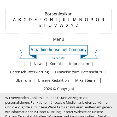
Börsenlexikon
A
B
C
D
E
F
G
H
I
J
K
L
M
N
O
P
Q
R
S
T
U
V
W
X
Y
Z
Menü
|
|
|
|
|
i
News
Kontakt
Impressum
|
|
Datenschutzerklärung
Hinweise zum Datenschutz
|
|
|
Über uns
Unsere Redaktion
Mike Steiner
2026 © Copyright
Wir verwenden Cookies, um Inhalte und Anzeigen zu
personalisieren, Funktionen für soziale Medien anbieten zu können
und die Zugriffe auf unsere Website zu analysieren. Außerdem geben
wir Informationen zu Ihrer Nutzung unserer Website an unsere
Partner für soziale Medien, Werbung und Analysen weiter.
Details