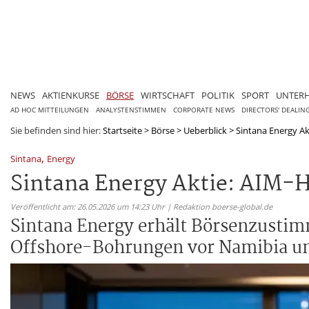
NEWS
AKTIENKURSE
BÖRSE
WIRTSCHAFT
POLITIK
SPORT
UNTER
AD HOC MITTEILUNGEN
ANALYSTENSTIMMEN
CORPORATE NEWS
DIRECTORS' DEALIN
Sie befinden sind hier:
Startseite
>
Börse
>
Ueberblick
>
Sintana Energy Akt
,
Sintana
Energy
Sintana Energy Aktie: AIM-Ha
Veröffentlicht am: 26.05.2026 um 14:23 Uhr | Redaktion boerse-global.de
Sintana Energy erhält Börsenzustimm
Offshore-Bohrungen vor Namibia un