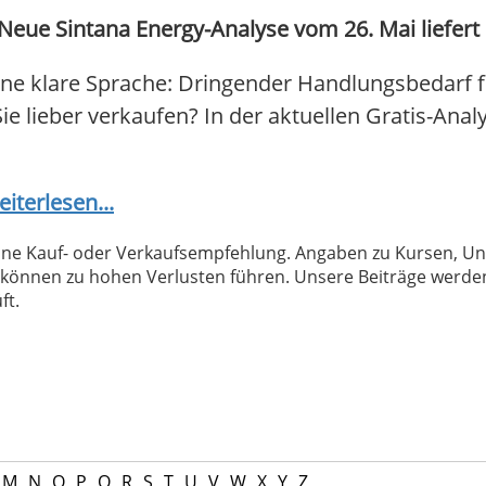
Neue Sintana Energy-Analyse vom 26. Mai liefert 
ne klare Sprache: Dringender Handlungsbedarf f
 Sie lieber verkaufen? In der aktuellen Gratis-Ana
eiterlesen...
 keine Kauf- oder Verkaufsempfehlung. Angaben zu Kursen,
können zu hohen Verlusten führen. Unsere Beiträge werden
ft.
M
N
O
P
Q
R
S
T
U
V
W
X
Y
Z