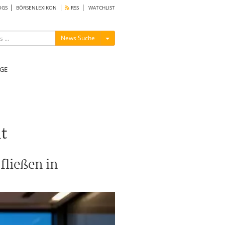
OGS
BÖRSENLEXIKON
RSS
WATCHLIST
Menü ein-/ausblenden
News Suche
GE
t
fließen in