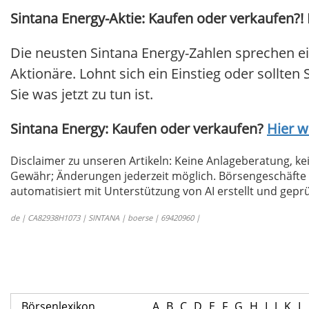
Sintana Energy-Aktie: Kaufen oder verkaufen?! 
Die neusten Sintana Energy-Zahlen sprechen ei
Aktionäre. Lohnt sich ein Einstieg oder sollten
Sie was jetzt zu tun ist.
Sintana Energy: Kaufen oder verkaufen?
Hier w
Disclaimer zu unseren Artikeln: Keine Anlageberatung,
Gewähr; Änderungen jederzeit möglich. Börsengeschäfte 
automatisiert mit Unterstützung von AI erstellt und geprü
de | CA82938H1073 | SINTANA | boerse | 69420960 |
Börsenlexikon
A
B
C
D
E
F
G
H
I
J
K
L