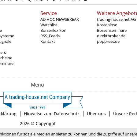
Service
Weitere Angebot
AD HOC NEWSBREAK
trading-house.net AG
Watchlist
Kostenlose
e
Börsenlexikon
Börsenseminare
systeme
RSS_Feeds
direktbroker.de
ignale
Kontakt
poppress.de
te &
scheine
eminare
Menü
|
|
|
rklärung
Hinweise zum Datenschutz
Über uns
Unsere Red
2026 © Copyright
nktionen für soziale Medien anbieten zu können und die Zugriffe auf unser