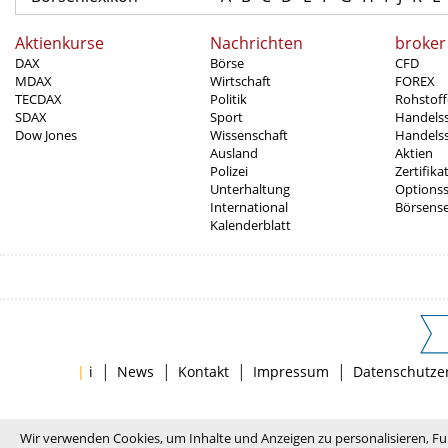
Aktienkurse
Nachrichten
broker
DAX
Börse
CFD
MDAX
Wirtschaft
FOREX
TECDAX
Politik
Rohstoff
SDAX
Sport
Handels
Dow Jones
Wissenschaft
Handelss
Ausland
Aktien
Polizei
Zertifika
Unterhaltung
Options
International
Börsens
Kalenderblatt
|
|
|
|
|
i
News
Kontakt
Impressum
Datenschutze
Wir verwenden Cookies, um Inhalte und Anzeigen zu personalisieren, Fu