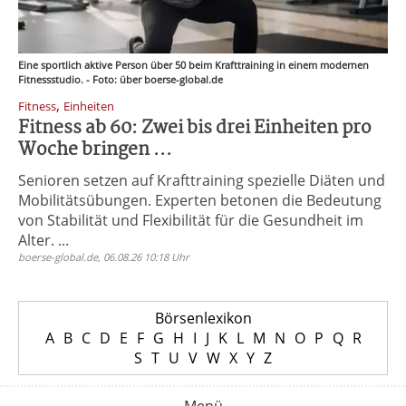
Eine sportlich aktive Person über 50 beim Krafttraining in einem modernen
Fitnessstudio. - Foto: über boerse-global.de
,
Fitness
Einheiten
Fitness ab 60: Zwei bis drei Einheiten pro
Woche bringen ...
Senioren setzen auf Krafttraining spezielle Diäten und
Mobilitätsübungen. Experten betonen die Bedeutung
von Stabilität und Flexibilität für die Gesundheit im
Alter. ...
boerse-global.de, 06.08.26 10:18 Uhr
Börsenlexikon
A
B
C
D
E
F
G
H
I
J
K
L
M
N
O
P
Q
R
S
T
U
V
W
X
Y
Z