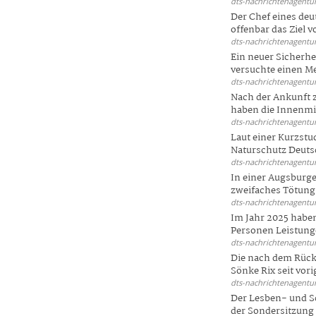
dts-nachrichtenagentur
Der Chef eines deu
offenbar das Ziel 
dts-nachrichtenagentur
Ein neuer Sicherhe
versuchte einen Me
dts-nachrichtenagentur
Nach der Ankunft 
haben die Innenmin
dts-nachrichtenagentur
Laut einer Kurzstu
Naturschutz Deutsc
dts-nachrichtenagentur
In einer Augsburge
zweifaches Tötungsd
dts-nachrichtenagentur
Im Jahr 2025 haben
Personen Leistunge
dts-nachrichtenagentur
Die nach dem Rück
Sönke Rix seit vorig
dts-nachrichtenagentur
Der Lesben- und S
der Sondersitzung d