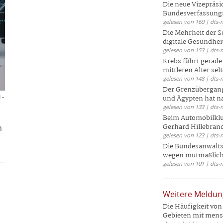
Die neue Vizepräsi
Bundesverfassungs
gelesen von 160 | dts-
Die Mehrheit der S
digitale Gesundhei
gelesen von 153 | dts-
Krebs führt gerad
mittleren Alter selt
gelesen von 148 | dts-
Der Grenzübergang
 -
und Ägypten hat na
gelesen von 133 | dts-
Beim Automobilklu
Gerhard Hillebrand
h
gelesen von 123 | dts-
Die Bundesanwalts
wegen mutmaßliche
gelesen von 101 | dts-
Weitere Meldu
Die Häufigkeit von 
Gebieten mit mensc