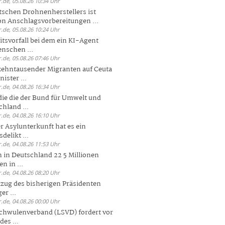
.de, 05.08.26 10:34 Uhr
tschen Drohnenherstellers ist
von Anschlagsvorbereitungen ...
.de, 05.08.26 10:24 Uhr
itsvorfall bei dem ein KI-Agent
nschen ...
.de, 05.08.26 07:46 Uhr
zehntausender Migranten auf Ceuta
ister ...
.de, 04.08.26 16:34 Uhr
die die der Bund für Umwelt und
hland ...
.de, 04.08.26 16:10 Uhr
r Asylunterkunft hat es ein
elikt ...
.de, 04.08.26 11:53 Uhr
 in Deutschland 22 5 Millionen
n in ...
.de, 04.08.26 08:20 Uhr
zug des bisherigen Präsidenten
er ...
.de, 04.08.26 00:00 Uhr
chwulenverband (LSVD) fordert vor
es ...