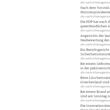
dts-nachrichtenagentur
Nach dem Vorstoß 
Ministerpräsidente
dts-nachrichtenagentur
Die FDP hat nach 
queerfeindlichen A
dts-nachrichtenagentur
Angesichts der la
Neubewertung des 
dts-nachrichtenagentur
Ein Bezirksgericht
Sicherheitsminister
dts-nachrichtenagentur
Bei einem Selbstmo
in der pakistanisch
dts-nachrichtenagentur
Beim Löscheinsatz
Griechenland sind .
dts-nachrichtenagentur
Bei einem Brand a
sind am Sonntag na
dts-nachrichtenagentur
Die Innovationsber