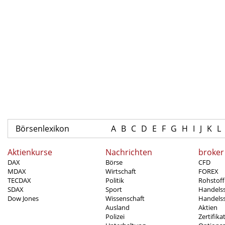
Börsenlexikon
A
B
C
D
E
F
G
H
I
J
K
L
Aktienkurse
Nachrichten
broker
DAX
Börse
CFD
MDAX
Wirtschaft
FOREX
TECDAX
Politik
Rohstoff
SDAX
Sport
Handels
Dow Jones
Wissenschaft
Handelss
Ausland
Aktien
Polizei
Zertifika