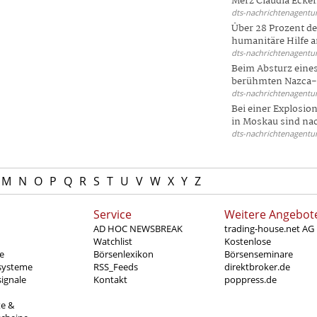
Merz Claudia Eckert
dts-nachrichtenagentur
Über 28 Prozent de
humanitäre Hilfe a
dts-nachrichtenagentur
Beim Absturz eines
berühmten Nazca-Li
dts-nachrichtenagentur
Bei einer Explosio
in Moskau sind nac
dts-nachrichtenagentur
M
N
O
P
Q
R
S
T
U
V
W
X
Y
Z
Service
Weitere Angebot
AD HOC NEWSBREAK
trading-house.net AG
Watchlist
Kostenlose
e
Börsenlexikon
Börsenseminare
systeme
RSS_Feeds
direktbroker.de
ignale
Kontakt
poppress.de
te &