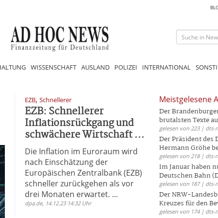
BL
HALTUNG
WISSENSCHAFT
AUSLAND
POLIZEI
INTERNATIONAL
SONSTI
,
Meistgelesene A
EZB
Schnellerer
EZB: Schnellerer
Der Brandenburger 
Inflationsrückgang und
brutalsten Texte aus
gelesen von 223 | dts-
schwächere Wirtschaft ...
Der Präsident des
Hermann Gröhe bek
Die Inflation im Euroraum wird
gelesen von 218 | dts-
nach Einschätzung der
Im Januar haben nu
Europäischen Zentralbank (EZB)
Deutschen Bahn (DB
schneller zurückgehen als vor
gelesen von 187 | dts-
drei Monaten erwartet. ...
Der NRW-Landesbe
Kreuzes für den Be
dpa.de, 14.12.23 14:32 Uhr
gelesen von 174 | dts-