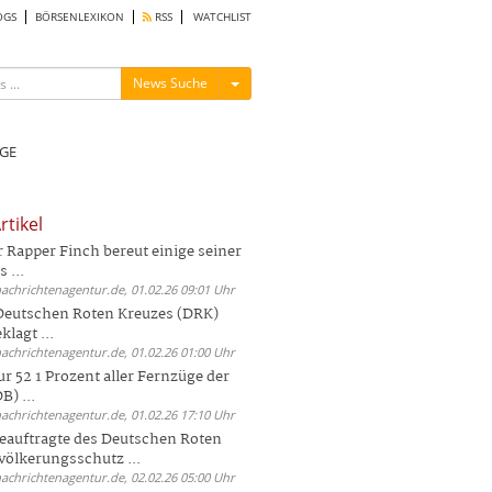
OGS
BÖRSENLEXIKON
RSS
WATCHLIST
Menü ein-/ausblenden
News Suche
GE
rtikel
Rapper Finch bereut einige seiner
 ...
nachrichtenagentur.de, 01.02.26 09:01 Uhr
 Deutschen Roten Kreuzes (DRK)
lagt ...
nachrichtenagentur.de, 01.02.26 01:00 Uhr
r 52 1 Prozent aller Fernzüge der
) ...
nachrichtenagentur.de, 01.02.26 17:10 Uhr
auftragte des Deutschen Roten
völkerungsschutz ...
nachrichtenagentur.de, 02.02.26 05:00 Uhr