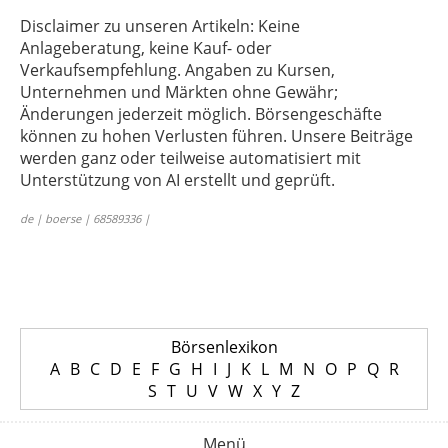
Disclaimer zu unseren Artikeln: Keine
Anlageberatung, keine Kauf- oder
Verkaufsempfehlung. Angaben zu Kursen,
Unternehmen und Märkten ohne Gewähr;
Änderungen jederzeit möglich. Börsengeschäfte
können zu hohen Verlusten führen. Unsere Beiträge
werden ganz oder teilweise automatisiert mit
Unterstützung von AI erstellt und geprüft.
de | boerse | 68589336 |
Börsenlexikon
A
B
C
D
E
F
G
H
I
J
K
L
M
N
O
P
Q
R
S
T
U
V
W
X
Y
Z
Menü