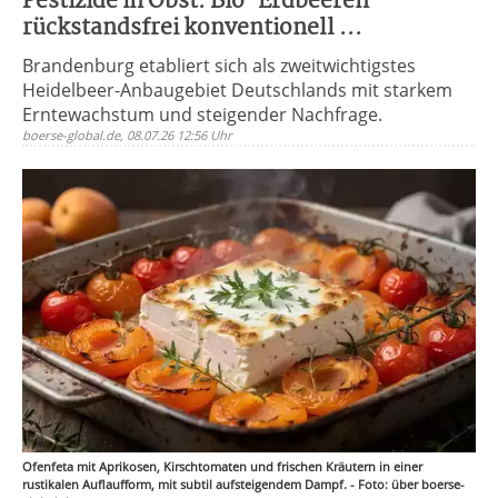
Pestizide in Obst: Bio-Erdbeeren
rückstandsfrei konventionell ...
Brandenburg etabliert sich als zweitwichtigstes
Heidelbeer-Anbaugebiet Deutschlands mit starkem
Erntewachstum und steigender Nachfrage.
boerse-global.de, 08.07.26 12:56 Uhr
Ofenfeta mit Aprikosen, Kirschtomaten und frischen Kräutern in einer
rustikalen Auflaufform, mit subtil aufsteigendem Dampf. - Foto: über boerse-