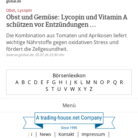
global.de
,
Obst
Lycopin
Obst und Gemüse: Lycopin und Vitamin A
schützen vor Entzündungen ...
Die Kombination aus Tomaten und Aprikosen liefert
wichtige Nährstoffe gegen oxidativen Stress und
fördert die Zellgesundheit.
boerse-global.de, 05.07.26 23:30 Uhr
Börsenlexikon
A
B
C
D
E
F
G
H
I
J
K
L
M
N
O
P
Q
R
S
T
U
V
W
X
Y
Z
Menü
|
|
|
|
|
i
News
Kontakt
Impressum