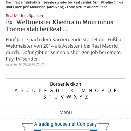
Nach fast eineinhalb Jahrzehnten wieder bei Real vereint: Sami Khedira (links)
und Coach José Mourinho. (Archivbild) - Foto: picture alliance / dpa
,
Real Madrid
Spanien
Ex-Weltmeister Khedira in Mourinhos
Trainerstab bei Real ...
Fünf Jahre nach dem Karriereende startet der Fußball-
Weltmeister von 2014 als Assistent bei Real Madrid
durch. Dafür gibt er seinen bisherigen Job bei einem
Pay-TV-Sender ...
dpa.de, 10.07.26 14:25 Uhr
Börsenlexikon
A
B
C
D
E
F
G
H
I
J
K
L
M
N
O
P
Q
R
S
T
U
V
W
X
Y
Z
Menü