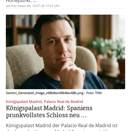
Höhepunkt. ...
ad-hoc-news.de, 19.07.26 17:21 Uhr
Gemini_Generated_Image_v68b8wv68b8wv68b.png - Foto: THN
,
Königspalast Madrid
Palacio Real de Madrid
Königspalast Madrid: Spaniens
prunkvollstes Schloss neu ...
Königspalast Madrid der Palacio Real de Madrid ist