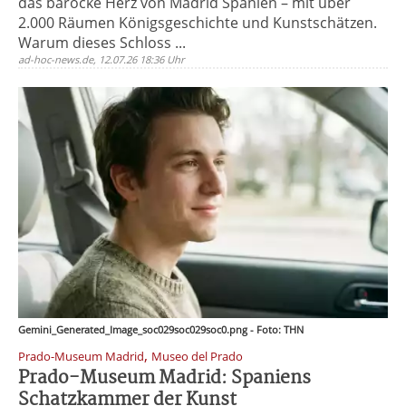
das barocke Herz von Madrid Spanien – mit über
2.000 Räumen Königsgeschichte und Kunstschätzen.
Warum dieses Schloss ...
ad-hoc-news.de, 12.07.26 18:36 Uhr
Gemini_Generated_Image_soc029soc029soc0.png - Foto: THN
,
Prado-Museum Madrid
Museo del Prado
Prado-Museum Madrid: Spaniens
Schatzkammer der Kunst