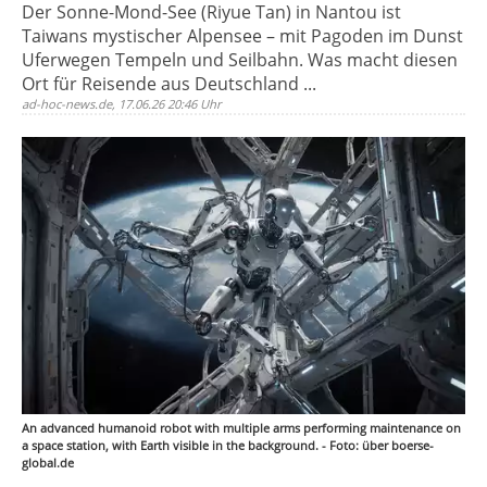
Der Sonne-Mond-See (Riyue Tan) in Nantou ist
Taiwans mystischer Alpensee – mit Pagoden im Dunst
Uferwegen Tempeln und Seilbahn. Was macht diesen
Ort für Reisende aus Deutschland ...
ad-hoc-news.de, 17.06.26 20:46 Uhr
An advanced humanoid robot with multiple arms performing maintenance on
a space station, with Earth visible in the background. - Foto: über boerse-
global.de