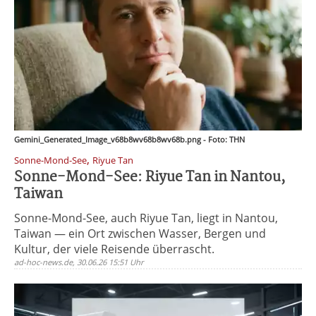
Gemini_Generated_Image_v68b8wv68b8wv68b.png - Foto: THN
,
Sonne-Mond-See
Riyue Tan
Sonne-Mond-See: Riyue Tan in Nantou,
Taiwan
Sonne-Mond-See, auch Riyue Tan, liegt in Nantou,
Taiwan — ein Ort zwischen Wasser, Bergen und
Kultur, der viele Reisende überrascht.
ad-hoc-news.de, 30.06.26 15:51 Uhr