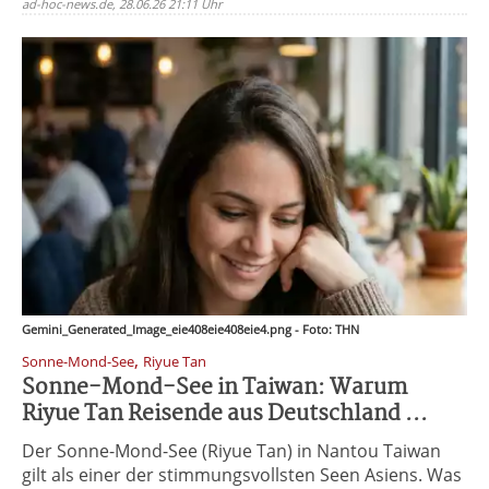
ad-hoc-news.de, 28.06.26 21:11 Uhr
Gemini_Generated_Image_eie408eie408eie4.png - Foto: THN
,
Sonne-Mond-See
Riyue Tan
Sonne-Mond-See in Taiwan: Warum
Riyue Tan Reisende aus Deutschland ...
Der Sonne-Mond-See (Riyue Tan) in Nantou Taiwan
gilt als einer der stimmungsvollsten Seen Asiens. Was