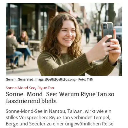
Gemini_Generated_Image_t9ps8jt9ps8jt9ps.png - Foto: THN
,
Sonne-Mond-See
Riyue Tan
Sonne-Mond-See: Warum Riyue Tan so
faszinierend bleibt
Sonne-Mond-See in Nantou, Taiwan, wirkt wie ein
stilles Versprechen: Riyue Tan verbindet Tempel,
Berge und Seeufer zu einer ungewöhnlichen Reise.