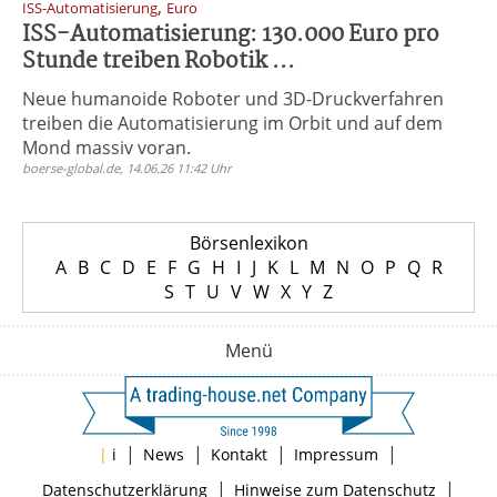
,
ISS-Automatisierung
Euro
ISS-Automatisierung: 130.000 Euro pro
Stunde treiben Robotik ...
Neue humanoide Roboter und 3D-Druckverfahren
treiben die Automatisierung im Orbit und auf dem
Mond massiv voran.
boerse-global.de, 14.06.26 11:42 Uhr
Börsenlexikon
A
B
C
D
E
F
G
H
I
J
K
L
M
N
O
P
Q
R
S
T
U
V
W
X
Y
Z
Menü
|
|
|
|
|
i
News
Kontakt
Impressum
|
|
Datenschutzerklärung
Hinweise zum Datenschutz