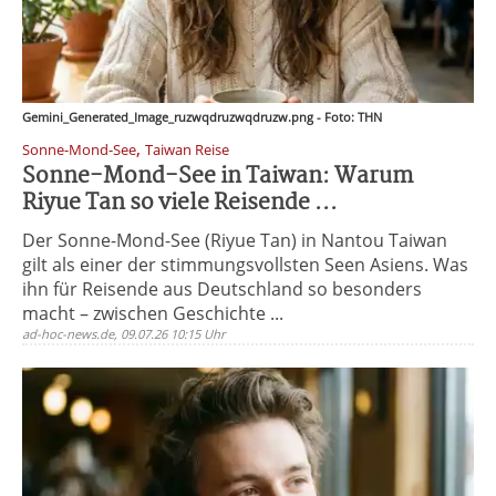
Gemini_Generated_Image_ruzwqdruzwqdruzw.png - Foto: THN
,
Sonne-Mond-See
Taiwan Reise
Sonne-Mond-See in Taiwan: Warum
Riyue Tan so viele Reisende ...
Der Sonne-Mond-See (Riyue Tan) in Nantou Taiwan
gilt als einer der stimmungsvollsten Seen Asiens. Was
ihn für Reisende aus Deutschland so besonders
macht – zwischen Geschichte ...
ad-hoc-news.de, 09.07.26 10:15 Uhr