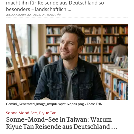
macht ihn für Reisende aus Deutschland so
besonders – landschaftlich ...
ad-hoc-news.de, 24.06.26 16:47 Uhr
Gemini_Generated_Image_uxqntuxqntuxqntu.png - Foto: THN
,
Sonne-Mond-See
Riyue Tan
Sonne-Mond-See in Taiwan: Warum
Riyue Tan Reisende aus Deutschland ...