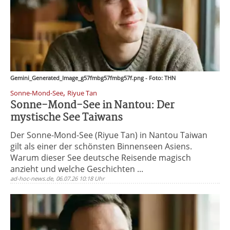
Gemini_Generated_Image_g57fmbg57fmbg57f.png - Foto: THN
,
Sonne-Mond-See
Riyue Tan
Sonne-Mond-See in Nantou: Der
mystische See Taiwans
Der Sonne-Mond-See (Riyue Tan) in Nantou Taiwan
gilt als einer der schönsten Binnenseen Asiens.
Warum dieser See deutsche Reisende magisch
anzieht und welche Geschichten ...
ad-hoc-news.de, 06.07.26 10:18 Uhr