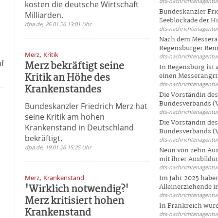
dts-nachrichtenagentur
kosten die deutsche Wirtschaft
Bundeskanzler Frie
Milliarden.
Seeblockade der Hut
dpa.de, 26.01.26 13:01 Uhr
dts-nachrichtenagentur
Nach dem Messeran
Regensburger Renn
,
Merz
Kritik
dts-nachrichtenagentur
af
Merz bekräftigt seine
In Regensburg ist
Kritik an Höhe des
einen Messerangriff
dts-nachrichtenagentur
Krankenstandes
Die Vorständin de
Bundesverbands (V
Bundeskanzler Friedrich Merz hat
dts-nachrichtenagentur
seine Kritik am hohen
Die Vorständin de
Krankenstand in Deutschland
Bundesverbands (V
bekräftigt.
dts-nachrichtenagentur
dpa.de, 19.01.26 15:25 Uhr
Neun von zehn Aus
mit ihrer Ausbildun
dts-nachrichtenagentur
,
Merz
Krankenstand
Im Jahr 2025 haben
'Wirklich notwendig?'
Alleinerziehende i
dts-nachrichtenagentur
Merz kritisiert hohen
In Frankreich wur
Krankenstand
dts-nachrichtenagentur