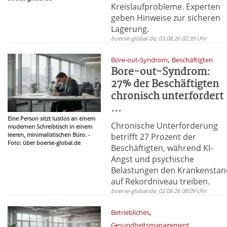
Kreislaufprobleme. Experten
geben Hinweise zur sicheren
Lagerung.
boerse-global.de, 03.08.26 02:39 Uhr
,
Bore-out-Syndrom
Beschäftigten
Bore-out-Syndrom:
27% der Beschäftigten
chronisch unterfordert
...
Eine Person sitzt lustlos an einem
Chronische Unterforderung
modernen Schreibtisch in einem
leeren, minimalistischen Büro. -
betrifft 27 Prozent der
Foto: über boerse-global.de
Beschäftigten, während KI-
Angst und psychische
Belastungen den Krankenstan
auf Rekordniveau treiben.
boerse-global.de, 02.08.26 08:09 Uhr
,
Betriebliches
Gesundheitsmanagement