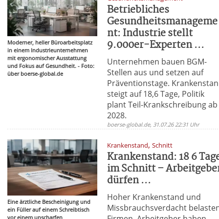
Betriebliches
Gesundheitsmanageme
nt: Industrie stellt
9.000er-Experten ...
Moderner, heller Büroarbeitsplatz
in einem Industrieunternehmen
mit ergonomischer Ausstattung
Unternehmen bauen BGM-
und Fokus auf Gesundheit. - Foto:
Stellen aus und setzen auf
über boerse-global.de
Präventionstage. Krankensta
steigt auf 18,6 Tage, Politik
plant Teil-Krankschreibung ab
2028.
boerse-global.de, 31.07.26 22:31 Uhr
,
Krankenstand
Schnitt
Krankenstand: 18 6 Tag
im Schnitt – Arbeitgebe
dürfen ...
Hoher Krankenstand und
Eine ärztliche Bescheinigung und
Missbrauchsverdacht belaste
ein Füller auf einem Schreibtisch
Firmen. Arbeitgeber haben
vor einem unscharfen