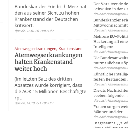
Der Vorsitzende d
Bundeskanzler Friedrich Merz hat
Schwulen in der Un
den aus seiner Sicht zu hohen
dts-nachrichtenagentur
Krankenstand der Deutschen
Bundeskanzler Fri
kritisiert.
Mittwochnachmitta
dts-nachrichtenagentur
dpa.de, 16.01.26 21:09 Uhr
Mehrere EU-Politi
Hackerangriff ein
Intelligenz ...
,
Atemwegserkrankungen
Krankenstand
dts-nachrichtenagentur
Atemwegserkrankungen
Die Bundesanwalts
halten Krankenstand
mutmaßlichen Köpfe
weiter hoch
dts-nachrichtenagentur
Künstliche Intellig
(Im letzten Satz des dritten
festen Bestandteil .
Absatzes wurde korrigiert, dass
dts-nachrichtenagentur
Die dts Nachrichten
die AOK 15 Millionen Beschäftigte
soeben folgende ...
rpt.
dts-nachrichtenagentur
dpa.de, 14.10.25 12:05 Uhr
Frauen sorgen weite
Männer und der ...
dts-nachrichtenagentur
Insgesamt 1.571 Wi