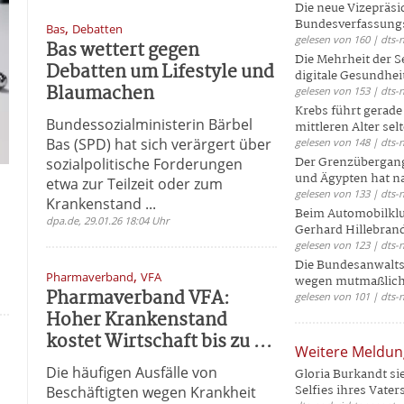
Die neue Vizepräsi
Bundesverfassungs
,
Bas
Debatten
gelesen von 160 | dts-
Bas wettert gegen
Die Mehrheit der S
Debatten um Lifestyle und
digitale Gesundhei
Blaumachen
gelesen von 153 | dts-
Krebs führt gerad
Bundessozialministerin Bärbel
mittleren Alter selt
Bas (SPD) hat sich verärgert über
gelesen von 148 | dts-
Der Grenzübergang
sozialpolitische Forderungen
und Ägypten hat na
etwa zur Teilzeit oder zum
gelesen von 133 | dts-
Krankenstand ...
Beim Automobilklu
dpa.de, 29.01.26 18:04 Uhr
Gerhard Hillebrand
gelesen von 123 | dts-
Die Bundesanwalts
,
Pharmaverband
VFA
wegen mutmaßliche
Pharmaverband VFA:
gelesen von 101 | dts-
Hoher Krankenstand
kostet Wirtschaft bis zu ...
Weitere Meldu
Die häufigen Ausfälle von
Gloria Burkandt si
Selfies ihres Vaters 
Beschäftigten wegen Krankheit