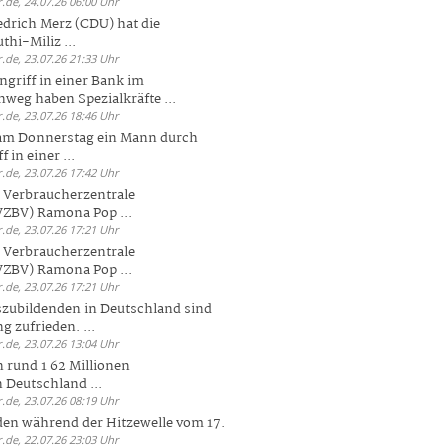
.de, 24.07.26 06:00 Uhr
drich Merz (CDU) hat die
hi-Miliz ...
.de, 23.07.26 21:33 Uhr
griff in einer Bank im
weg haben Spezialkräfte ...
.de, 23.07.26 18:46 Uhr
 am Donnerstag ein Mann durch
 in einer ...
.de, 23.07.26 17:42 Uhr
s Verbraucherzentrale
ZBV) Ramona Pop ...
.de, 23.07.26 17:21 Uhr
s Verbraucherzentrale
ZBV) Ramona Pop ...
.de, 23.07.26 17:21 Uhr
zubildenden in Deutschland sind
g zufrieden. ...
.de, 23.07.26 13:04 Uhr
 rund 1 62 Millionen
n Deutschland ...
.de, 23.07.26 08:19 Uhr
den während der Hitzewelle vom 17.
.de, 22.07.26 23:03 Uhr