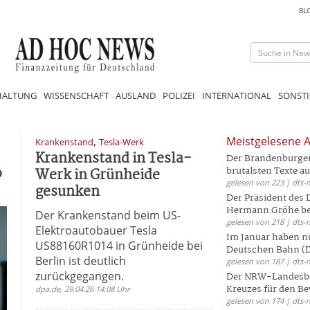
BL
HALTUNG
WISSENSCHAFT
AUSLAND
POLIZEI
INTERNATIONAL
SONSTI
,
Meistgelesene A
Krankenstand
Tesla-Werk
Krankenstand in Tesla-
Der Brandenburger 
b
Werk in Grünheide
brutalsten Texte aus
gelesen von 223 | dts-
gesunken
Der Präsident des
Hermann Gröhe bek
Der Krankenstand beim US-
gelesen von 218 | dts-
Elektroautobauer Tesla
Im Januar haben nu
US88160R1014 in Grünheide bei
Deutschen Bahn (DB
Berlin ist deutlich
gelesen von 187 | dts-
zurückgegangen.
Der NRW-Landesbe
Kreuzes für den Be
dpa.de, 29.04.26 14:08 Uhr
gelesen von 174 | dts-