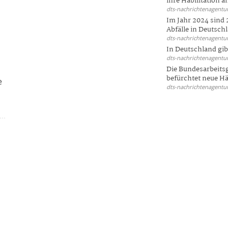
ihre Habilitation an
dts-nachrichtenagentur
Im Jahr 2024 sind 
Abfälle in Deutschl
dts-nachrichtenagentur
In Deutschland gi
dts-nachrichtenagentur
Die Bundesarbeit
befürchtet neue Här
e
dts-nachrichtenagentur