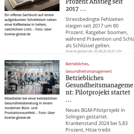
Prozent Anstieg seit
2017 ...
Ein offenes Sachbuch auf einem
Stressbedingte Fehlzeiten
aufgeräumten Schreibtisch neben
einer Kaffeetasse in hellem,
steigen seit 2017 um 80
natürlichem Licht. - Foto: über
Prozent. Ratgeber boomen,
boerse-global.de
während Prävention und Schl
als Schlüssel gelten.
boerse-global.de, 05.08.26 02:01 Uhr
,
Betriebliches
Gesundheitsmanagement
Betriebliches
Gesundheitsmanageme
nt: Pilotprojekt startet
...
Mitarbeiter bei einer betrieblichen
Gesundheitsberatung in einem
modernen Büro- und
Neues BGM-Pilotprojekt in
Produktionsumfeld. - Foto: über
Solingen gestartet.
boerse-global.de
Krankenstand 2024 bei 5,83
Prozent, Hitze treibt