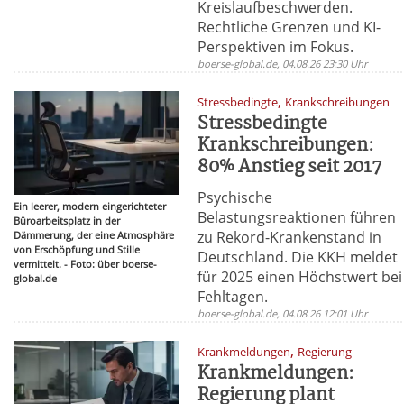
Kreislaufbeschwerden.
Rechtliche Grenzen und KI-
Perspektiven im Fokus.
boerse-global.de, 04.08.26 23:30 Uhr
,
Stressbedingte
Krankschreibungen
Stressbedingte
Krankschreibungen:
80% Anstieg seit 2017
Psychische
Ein leerer, modern eingerichteter
Belastungsreaktionen führen
Büroarbeitsplatz in der
zu Rekord-Krankenstand in
Dämmerung, der eine Atmosphäre
von Erschöpfung und Stille
Deutschland. Die KKH meldet
vermittelt. - Foto: über boerse-
für 2025 einen Höchstwert bei
global.de
Fehltagen.
boerse-global.de, 04.08.26 12:01 Uhr
,
Krankmeldungen
Regierung
Krankmeldungen:
Regierung plant