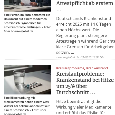
Attestpflicht ab erstem
...
Eine Person im Büro betrachtet ein
Deutschlands Krankenstand
Dokument auf einem modernen
Schreibtisch, symbolisch für
erreicht 2025 mit 14 6 Tagen
arbeitsrechtliche Prüfungen. - Foto:
einen Höchstwert. Die
über boerse-global.de
Regierung plant strengere
Attestregeln während Gericht
klare Grenzen für Arbeitgeber
setzen. ...
boerse-global.de, 03.08.26 18:06 Uhr
,
Kreislaufprobleme
Krankenstand
Kreislaufprobleme:
Krankenstand bei Hitze
um 25% über
Durchschnitt ...
Eine Blisterpackung mit
Hitze beeinträchtigt die
Medikamenten neben einem Glas
Wasser bei hellem Sonnenlicht auf
Wirkung vieler Medikamente
einem Schreibtisch. - Foto: über
und erhöht das Risiko für
boerse-global.de