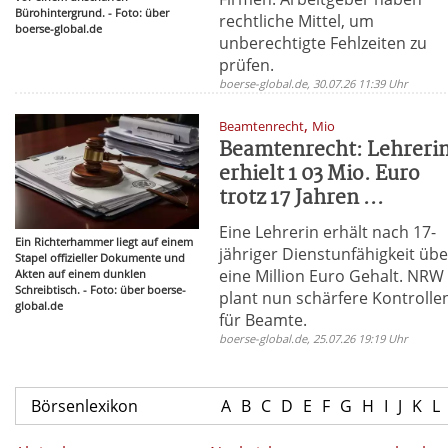
Bürohintergrund. - Foto: über
rechtliche Mittel, um
boerse-global.de
unberechtigte Fehlzeiten zu
prüfen.
boerse-global.de, 30.07.26 11:39 Uhr
,
Beamtenrecht
Mio
Beamtenrecht: Lehreri
erhielt 1 03 Mio. Euro
trotz 17 Jahren ...
Eine Lehrerin erhält nach 17-
Ein Richterhammer liegt auf einem
jähriger Dienstunfähigkeit übe
Stapel offizieller Dokumente und
eine Million Euro Gehalt. NRW
Akten auf einem dunklen
Schreibtisch. - Foto: über boerse-
plant nun schärfere Kontrolle
global.de
für Beamte.
boerse-global.de, 25.07.26 19:19 Uhr
Börsenlexikon
A
B
C
D
E
F
G
H
I
J
K
L