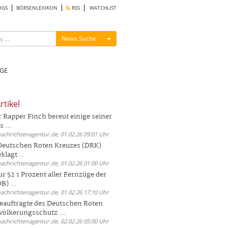
OGS
BÖRSENLEXIKON
RSS
WATCHLIST
Menü ein-/ausblenden
News Suche
GE
rtikel
Rapper Finch bereut einige seiner
 ...
nachrichtenagentur.de, 01.02.26 09:01 Uhr
 Deutschen Roten Kreuzes (DRK)
lagt ...
nachrichtenagentur.de, 01.02.26 01:00 Uhr
r 52 1 Prozent aller Fernzüge der
) ...
nachrichtenagentur.de, 01.02.26 17:10 Uhr
auftragte des Deutschen Roten
völkerungsschutz ...
nachrichtenagentur.de, 02.02.26 05:00 Uhr