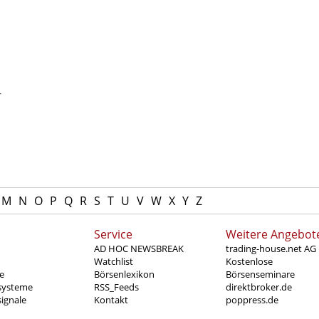
-
.
M
N
O
P
Q
R
S
T
U
V
W
X
Y
Z
Service
Weitere Angebot
AD HOC NEWSBREAK
trading-house.net AG
Watchlist
Kostenlose
e
Börsenlexikon
Börsenseminare
systeme
RSS_Feeds
direktbroker.de
ignale
Kontakt
poppress.de