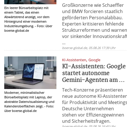
Großkonzerne wie Schaeffler
Ein leerer Büroarbeitsplatz mit
und BMW forcieren staatlich
einem Tablet, das einen
geförderten Personalabbau.
Abwärtstrend anzeigt, vor dem
Hintergrund einer modernen
Experten kritisieren fehlende
Industrieumgebung. - Foto: über
Strukturreformen und warne
boerse-global.de
vor sinkender Innovationskraft
...
boerse-global.de, 05.08.26 17:39 Uhr
,
KI-Assistenten
Google
KI-Assistenten: Google
startet autonome
Gemini-Agenten am ...
Tech-Konzerne präsentieren
Moderner, minimalistischer
neue autonome KI-Assistente
Büroarbeitsplatz mit Laptop, der
für Produktivität und Meetings
abstrakte Datenvisualisierung und
Kalenderoberflächen zeigt. - Foto:
Deutsche Unternehmen
über boerse-global.de
stehen vor Effizienzgewinnen
und Sicherheitsfragen.
boerse-global.de, 05.08.26 16:43 Uhr