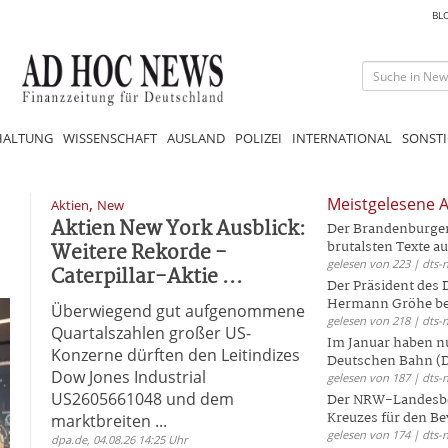
BL
HALTUNG
WISSENSCHAFT
AUSLAND
POLIZEI
INTERNATIONAL
SONSTI
,
Meistgelesene A
Aktien
New
Aktien New York Ausblick:
Der Brandenburger 
Weitere Rekorde -
brutalsten Texte aus
gelesen von 223 | dts-
Caterpillar-Aktie ...
Der Präsident des
Hermann Gröhe bek
Überwiegend gut aufgenommene
gelesen von 218 | dts-
Quartalszahlen großer US-
Im Januar haben nu
Konzerne dürften den Leitindizes
Deutschen Bahn (DB
Dow Jones Industrial
gelesen von 187 | dts-
US2605661048 und dem
Der NRW-Landesbe
Kreuzes für den Be
marktbreiten ...
gelesen von 174 | dts-
dpa.de, 04.08.26 14:25 Uhr