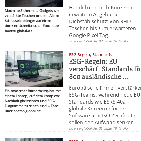
Handel und Tech-Konzerne
Moderne Sicherheits-Gadgets wie
erweitern Angebot an
verstärkte Taschen und ein Alarm-
Diebstahlschutz: Von RFID-
Schlüsselanhänger auf einem
dunklen Schreibtisch. - Foto: über
Taschen bis zum erwarteten
boerse-global.de
Google Pixel Tag.
boerse-global.de, 02.08.26 16:43 Uhr
,
ESG-Regeln
Standards
ESG-Regeln: EU
verschärft Standards fü
800 ausländische ...
Europäische Firmen verstärke
Ein moderner Büroarbeitsplatz mit
ESG-Teams, während neue EU
einem Laptop, auf dem komplexe
Standards wie ESRS-40a
Nachhaltigkeitsdaten und ESG-
Diagramme zu sehen sind. - Foto:
globale Konzerne fordern.
über boerse-global.de
Software und ISO-Zertifikate
sollen den Aufwand senken.
boerse-global.de, 01.08.26 19:43 Uhr