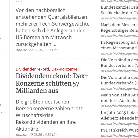
dts-nachrichtenagentur
Bundeskanzler Frie
Vor den nachbörslich
Seeblockade der Hut
anstehenden Quartalsbilanzen
dts-nachrichtenagentur
mehrerer Tech-Schwergewichte
Nach dem Messeran
haben sich die Anleger an den
Regensburger Renn
n
dts-nachrichtenagentur
US-Börsen am Mittwoch
.
In Regensburg ist
zurückgehalten. ...
einen Messerangriff
dpa.de, 22.07.26 15:51 Uhr
dts-nachrichtenagentur
Die Vorständin de
Bundesverbands (V
,
Dividendenrekord
Dax-Konzerne
dts-nachrichtenagentur
Dividendenrekord: Dax-
Die Vorständin de
Konzerne schütten 57
Bundesverbands (V
dts-nachrichtenagentur
Milliarden aus
Neun von zehn Aus
mit ihrer Ausbildun
Die größten deutschen
n
dts-nachrichtenagentur
Börsenkonzerne zahlen trotz
.
Im Jahr 2025 haben
Wirtschaftskrise
Alleinerziehende i
Rekorddividenden an ihre
dts-nachrichtenagentur
Aktionäre.
In Frankreich wur
dpa.de, 10.06.26 16:59 Uhr
dts-nachrichtenagentur