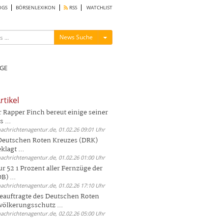
OGS
BÖRSENLEXIKON
RSS
WATCHLIST
Menü ein-/ausblenden
News Suche
GE
rtikel
Rapper Finch bereut einige seiner
 ...
nachrichtenagentur.de, 01.02.26 09:01 Uhr
 Deutschen Roten Kreuzes (DRK)
lagt ...
nachrichtenagentur.de, 01.02.26 01:00 Uhr
r 52 1 Prozent aller Fernzüge der
) ...
nachrichtenagentur.de, 01.02.26 17:10 Uhr
auftragte des Deutschen Roten
völkerungsschutz ...
nachrichtenagentur.de, 02.02.26 05:00 Uhr