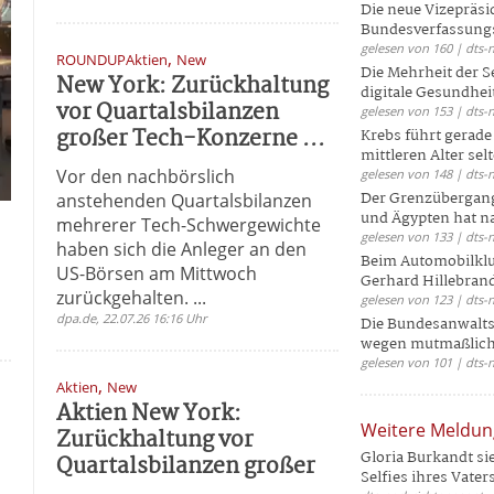
Die neue Vizepräsi
Bundesverfassungs
gelesen von 160 | dts-
,
ROUNDUPAktien
New
Die Mehrheit der S
New York: Zurückhaltung
digitale Gesundhei
vor Quartalsbilanzen
gelesen von 153 | dts-
großer Tech-Konzerne ...
Krebs führt gerad
mittleren Alter selt
Vor den nachbörslich
gelesen von 148 | dts-
Der Grenzübergang
anstehenden Quartalsbilanzen
und Ägypten hat na
mehrerer Tech-Schwergewichte
gelesen von 133 | dts-
haben sich die Anleger an den
Beim Automobilklu
US-Börsen am Mittwoch
Gerhard Hillebrand
zurückgehalten. ...
gelesen von 123 | dts-
dpa.de, 22.07.26 16:16 Uhr
Die Bundesanwalts
wegen mutmaßliche
gelesen von 101 | dts-
,
Aktien
New
Aktien New York:
Weitere Meldu
Zurückhaltung vor
Gloria Burkandt si
Quartalsbilanzen großer
Selfies ihres Vaters 
...