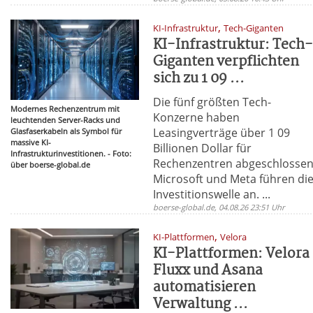
,
KI-Infrastruktur
Tech-Giganten
KI-Infrastruktur: Tech
Giganten verpflichten
sich zu 1 09 ...
Die fünf größten Tech-
Modernes Rechenzentrum mit
Konzerne haben
leuchtenden Server-Racks und
Leasingverträge über 1 09
Glasfaserkabeln als Symbol für
massive KI-
Billionen Dollar für
Infrastrukturinvestitionen. - Foto:
Rechenzentren abgeschlossen
über boerse-global.de
Microsoft und Meta führen di
Investitionswelle an. ...
boerse-global.de, 04.08.26 23:51 Uhr
,
KI-Plattformen
Velora
KI-Plattformen: Velora
Fluxx und Asana
automatisieren
Verwaltung ...