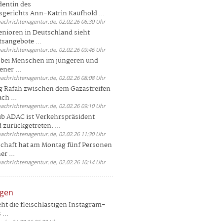
dentin des
gerichts Ann-Katrin Kaufhold ...
nachrichtenagentur.de, 02.02.26 06:30 Uhr
enioren in Deutschland sieht
tsangebote ...
nachrichtenagentur.de, 02.02.26 09:46 Uhr
e bei Menschen im jüngeren und
ener ...
nachrichtenagentur.de, 02.02.26 08:08 Uhr
 Rafah zwischen dem Gazastreifen
ch ...
nachrichtenagentur.de, 02.02.26 09:10 Uhr
b ADAC ist Verkehrspräsident
 zurückgetreten. ...
nachrichtenagentur.de, 02.02.26 11:30 Uhr
chaft hat am Montag fünf Personen
r ...
nachrichtenagentur.de, 02.02.26 10:14 Uhr
ngen
eht die fleischlastigen Instagram-
...