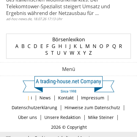
Telekomtower-Spezialist steigert Umsatz und
Ergebnis während der Netzausbau für ...
ad-hoc-news.de, 18.07.26 17:13 Uhr
Börsenlexikon
A
B
C
D
E
F
G
H
I
J
K
L
M
N
O
P
Q
R
S
T
U
V
W
X
Y
Z
Menü
|
|
|
|
|
i
News
Kontakt
Impressum
|
|
Datenschutzerklärung
Hinweise zum Datenschutz
|
|
|
Über uns
Unsere Redaktion
Mike Steiner
2026 © Copyright