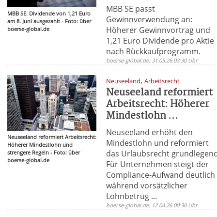
MBB SE passt
MBB SE: Dividende von 1,21 Euro
Gewinnverwendung an:
am 8. Juni ausgezahlt - Foto: über
Höherer Gewinnvortrag und
boerse-global.de
1,21 Euro Dividende pro Aktie
nach Rückkaufprogramm.
boerse-global.de, 31.05.26 03:30 Uhr
,
Neuseeland
Arbeitsrecht
Neuseeland reformiert
Arbeitsrecht: Höherer
Mindestlohn ...
Neuseeland erhöht den
Neuseeland reformiert Arbeitsrecht:
Mindestlohn und reformiert
Höherer Mindestlohn und
das Urlaubsrecht grundlegend
strengere Regeln - Foto: über
boerse-global.de
Für Unternehmen steigt der
Compliance-Aufwand deutlich
während vorsätzlicher
Lohnbetrug ...
boerse-global.de, 12.04.26 00:30 Uhr