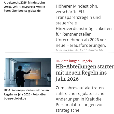
Arbeitsrecht 2026: Mindestlohn
Höherer Mindestlohn,
steigt, Lohntransparenz kommt -
Foto: über boerse-global.de
verschärfte EU-
Transparenzregeln und
steuerfreie
Hinzuverdienstmöglichkeiten
für Rentner stellen
Unternehmen ab 2026 vor
neue Herausforderungen.
boerse-global.de, 15.01.26 04:52 Uhr
,
HR-Abteilungen
Regeln
HR-Abteilungen starte
mit neuen Regeln ins
Jahr 2026
Zum Jahresauftakt treten
HR-Abteilungen starten mit neuen
zahlreiche regulatorische
Regeln ins Jahr 2026 - Foto: über
Änderungen in Kraft die
boerse-global.de
Personalabteilungen vor
strategische