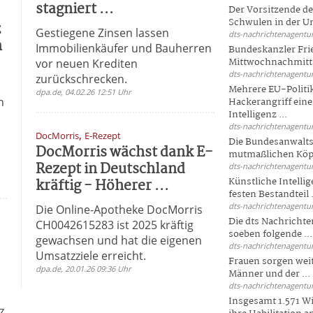
stagniert ...
Der Vorsitzende d
Schwulen in der Un
z
Gestiegene Zinsen lassen
dts-nachrichtenagentur
n
Immobilienkäufer und Bauherren
Bundeskanzler Fri
Mittwochnachmitta
vor neuen Krediten
dts-nachrichtenagentur
zurückschrecken.
Mehrere EU-Politi
dpa.de, 04.02.26 12:51 Uhr
n
Hackerangriff ein
Intelligenz ...
dts-nachrichtenagentur
,
DocMorris
E-Rezept
Die Bundesanwalts
DocMorris wächst dank E-
mutmaßlichen Köpfe
Rezept in Deutschland
dts-nachrichtenagentur
kräftig - Höherer ...
Künstliche Intellig
festen Bestandteil .
dts-nachrichtenagentur
Die Online-Apotheke DocMorris
Die dts Nachrichten
CH0042615283 ist 2025 kräftig
soeben folgende ...
gewachsen und hat die eigenen
dts-nachrichtenagentur
Umsatzziele erreicht.
Frauen sorgen weite
dpa.de, 20.01.26 09:36 Uhr
Männer und der ...
dts-nachrichtenagentur
Insgesamt 1.571 Wi
z