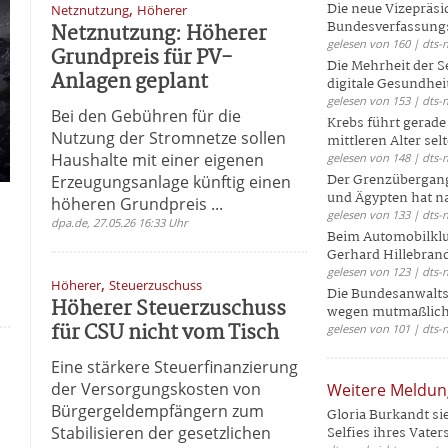
,
Die neue Vizepräsi
Netznutzung
Höherer
Bundesverfassungs
Netznutzung: Höherer
gelesen von 160 | dts-
Grundpreis für PV-
Die Mehrheit der S
Anlagen geplant
digitale Gesundhei
gelesen von 153 | dts-
Bei den Gebühren für die
Krebs führt gerad
Nutzung der Stromnetze sollen
mittleren Alter selt
Haushalte mit einer eigenen
gelesen von 148 | dts-
Der Grenzübergang
Erzeugungsanlage künftig einen
und Ägypten hat na
höheren Grundpreis ...
gelesen von 133 | dts-
dpa.de, 27.05.26 16:33 Uhr
Beim Automobilklu
Gerhard Hillebrand
gelesen von 123 | dts-
,
Höherer
Steuerzuschuss
Die Bundesanwalts
Höherer Steuerzuschuss
wegen mutmaßliche
für CSU nicht vom Tisch
gelesen von 101 | dts-
Eine stärkere Steuerfinanzierung
der Versorgungskosten von
Weitere Meldu
Bürgergeldempfängern zum
Gloria Burkandt si
Stabilisieren der gesetzlichen
Selfies ihres Vaters 