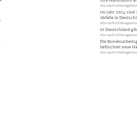
ihre Habilitation an
dts-nachrichtenagentur
Im Jahr 2024 sind 
Abfälle in Deutschl
.
dts-nachrichtenagentur
In Deutschland gi
dts-nachrichtenagentur
Die Bundesarbeit
befürchtet neue Här
dts-nachrichtenagentur