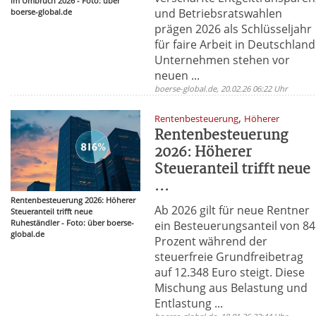
im Umbruch 2026 - Foto: über
und Betriebsratswahlen
boerse-global.de
prägen 2026 als Schlüsseljahr
für faire Arbeit in Deutschland
Unternehmen stehen vor
neuen ...
boerse-global.de, 20.02.26 06:22 Uhr
,
Rentenbesteuerung
Höherer
Rentenbesteuerung
2026: Höherer
Steueranteil trifft neue
...
Rentenbesteuerung 2026: Höherer
Ab 2026 gilt für neue Rentner
Steueranteil trifft neue
Ruheständler - Foto: über boerse-
ein Besteuerungsanteil von 84
global.de
Prozent während der
steuerfreie Grundfreibetrag
auf 12.348 Euro steigt. Diese
Mischung aus Belastung und
Entlastung ...