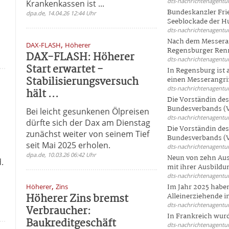
dts-nachrichtenagentur
Krankenkassen ist ...
Bundeskanzler Frie
dpa.de, 14.04.26 12:44 Uhr
Seeblockade der Hut
dts-nachrichtenagentur
Nach dem Messeran
,
DAX-FLASH
Höherer
Regensburger Renn
DAX-FLASH: Höherer
dts-nachrichtenagentur
Start erwartet -
In Regensburg ist
Stabilisierungsversuch
einen Messerangriff
dts-nachrichtenagentur
hält ...
Die Vorständin de
Bundesverbands (V
Bei leicht gesunkenen Ölpreisen
dts-nachrichtenagentur
dürfte sich der Dax am Dienstag
Die Vorständin de
zunächst weiter von seinem Tief
Bundesverbands (V
seit Mai 2025 erholen.
dts-nachrichtenagentur
dpa.de, 10.03.26 06:42 Uhr
Neun von zehn Aus
.
mit ihrer Ausbildun
dts-nachrichtenagentur
,
Höherer
Zins
Im Jahr 2025 haben
Höherer Zins bremst
Alleinerziehende i
dts-nachrichtenagentur
Verbraucher:
In Frankreich wur
Baukreditgeschäft
dts-nachrichtenagentur