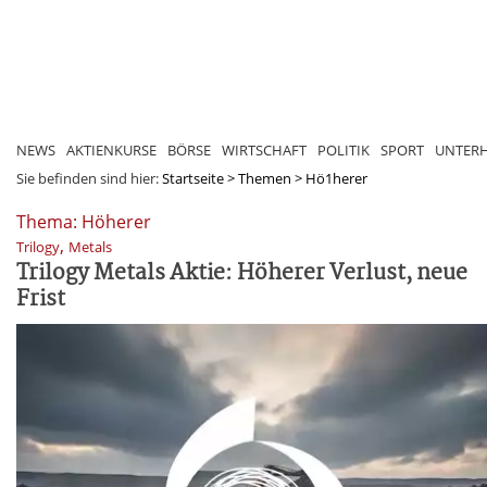
NEWS
AKTIENKURSE
BÖRSE
WIRTSCHAFT
POLITIK
SPORT
UNTER
Sie befinden sind hier:
Startseite
>
Themen
>
Hö1herer
Thema: Höherer
,
Trilogy
Metals
Trilogy Metals Aktie: Höherer Verlust, neue
Frist