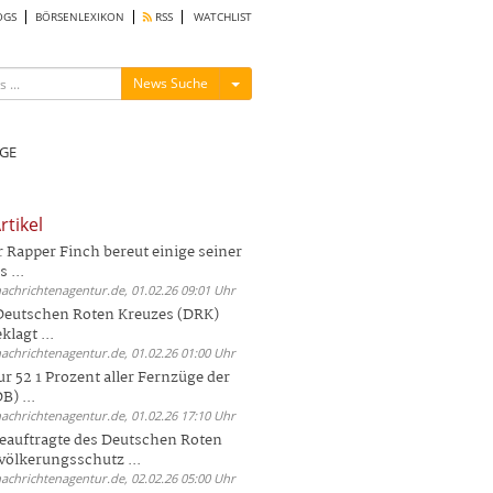
OGS
BÖRSENLEXIKON
RSS
WATCHLIST
Menü ein-/ausblenden
News Suche
GE
rtikel
Rapper Finch bereut einige seiner
 ...
nachrichtenagentur.de, 01.02.26 09:01 Uhr
 Deutschen Roten Kreuzes (DRK)
lagt ...
nachrichtenagentur.de, 01.02.26 01:00 Uhr
r 52 1 Prozent aller Fernzüge der
) ...
nachrichtenagentur.de, 01.02.26 17:10 Uhr
auftragte des Deutschen Roten
völkerungsschutz ...
nachrichtenagentur.de, 02.02.26 05:00 Uhr