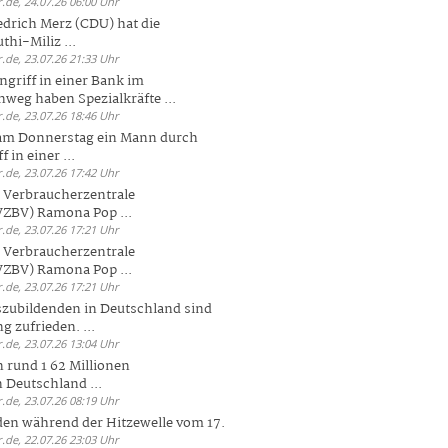
.de, 24.07.26 06:00 Uhr
drich Merz (CDU) hat die
hi-Miliz ...
.de, 23.07.26 21:33 Uhr
griff in einer Bank im
weg haben Spezialkräfte ...
.de, 23.07.26 18:46 Uhr
 am Donnerstag ein Mann durch
 in einer ...
.de, 23.07.26 17:42 Uhr
s Verbraucherzentrale
ZBV) Ramona Pop ...
.de, 23.07.26 17:21 Uhr
s Verbraucherzentrale
ZBV) Ramona Pop ...
.de, 23.07.26 17:21 Uhr
zubildenden in Deutschland sind
g zufrieden. ...
.de, 23.07.26 13:04 Uhr
 rund 1 62 Millionen
n Deutschland ...
.de, 23.07.26 08:19 Uhr
den während der Hitzewelle vom 17.
.de, 22.07.26 23:03 Uhr