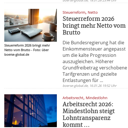
boerse-global.de, 18.01.26 23:44 Uhr
,
Steuerreform
Netto
Steuerreform 2026
bringt mehr Netto vom
Brutto
Die Bundesregierung hat die
Steuerreform 2026 bringt mehr
Einkommensteuer angepasst
Netto vom Brutto - Foto: über
um die kalte Progression
boerse-global.de
auszugleichen. Höherer
Grundfreibetrag verschobene
Tarifgrenzen und gezielte
Entlastungen für ...
boerse-global.de, 16.01.26 19:52 Uhr
,
Arbeitsrecht
Mindestlohn
Arbeitsrecht 2026:
Mindestlohn steigt
Lohntransparenz
kommt ...