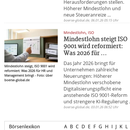
Herausforderungen stellen.
Höherer Mindestlohn und
neue Steueranreize ...
boerse-global.de, 06.01.26 05:15 Uhr
,
Mindestlohn
ISO
Mindestlohn steigt ISO
9001 wird reformiert:
Was 2026 für ...
Das Jahr 2026 bringt für
Mindestlohn steigt, ISO 9001 wird
Unternehmen zahlreiche
reformiert: Was 2026 für HR und
Neuerungen: Höherer
Management bringt - Foto: über
boerse-global.de
Mindestlohn verschobene
Digitalisierungspflicht eine
anstehende ISO 9001-Reform
und strengere KI-Regulierung .
boerse-global.de, 03.01.26 06:52 Uhr
Börsenlexikon
A
B
C
D
E
F
G
H
I
J
K
L