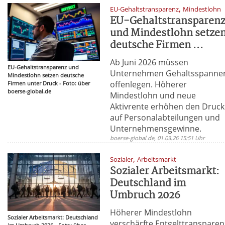
,
EU-Gehaltstransparenz
Mindestlohn
EU-Gehaltstransparen
und Mindestlohn setze
deutsche Firmen ...
Ab Juni 2026 müssen
EU-Gehaltstransparenz und
Unternehmen Gehaltsspanne
Mindestlohn setzen deutsche
offenlegen. Höherer
Firmen unter Druck - Foto: über
boerse-global.de
Mindestlohn und neue
Aktivrente erhöhen den Druck
auf Personalabteilungen und
Unternehmensgewinne.
boerse-global.de, 01.03.26 15:51 Uhr
,
Sozialer
Arbeitsmarkt
Sozialer Arbeitsmarkt:
Deutschland im
Umbruch 2026
Höherer Mindestlohn
Sozialer Arbeitsmarkt: Deutschland
verschärfte Entgelttransparen