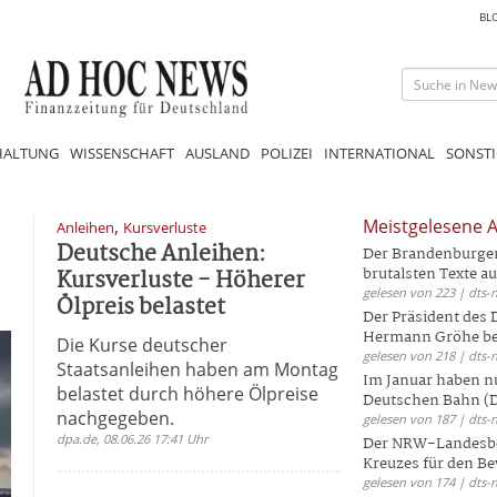
BL
HALTUNG
WISSENSCHAFT
AUSLAND
POLIZEI
INTERNATIONAL
SONSTI
,
Meistgelesene A
Anleihen
Kursverluste
Deutsche Anleihen:
Der Brandenburger 
Kursverluste - Höherer
brutalsten Texte aus
gelesen von 223 | dts-
Ölpreis belastet
Der Präsident des
Hermann Gröhe bek
Die Kurse deutscher
gelesen von 218 | dts-
Staatsanleihen haben am Montag
Im Januar haben nu
belastet durch höhere Ölpreise
Deutschen Bahn (DB
nachgegeben.
gelesen von 187 | dts-
dpa.de, 08.06.26 17:41 Uhr
Der NRW-Landesbe
Kreuzes für den Be
gelesen von 174 | dts-