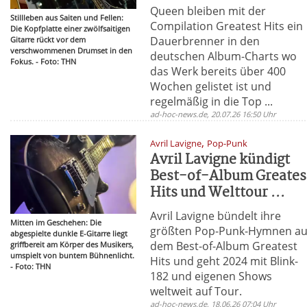
Queen bleiben mit der
Stillleben aus Saiten und Fellen:
Compilation Greatest Hits ein
Die Kopfplatte einer zwölfsaitigen
Dauerbrenner in den
Gitarre rückt vor dem
verschwommenen Drumset in den
deutschen Album-Charts wo
Fokus. - Foto: THN
das Werk bereits über 400
Wochen gelistet ist und
regelmäßig in die Top ...
ad-hoc-news.de, 20.07.26 16:50 Uhr
,
Avril Lavigne
Pop-Punk
Avril Lavigne kündigt
Best-of-Album Greates
Hits und Welttour ...
Avril Lavigne bündelt ihre
Mitten im Geschehen: Die
größten Pop-Punk-Hymnen au
abgespielte dunkle E-Gitarre liegt
dem Best-of-Album Greatest
griffbereit am Körper des Musikers,
umspielt von buntem Bühnenlicht.
Hits und geht 2024 mit Blink-
- Foto: THN
182 und eigenen Shows
weltweit auf Tour.
ad-hoc-news.de, 18.06.26 07:04 Uhr