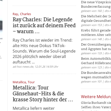
Die neue Vizepräsi
Bundesverfassungs
gelesen von 160 | dts-
,
Ray
Charles
Die Mehrheit der S
Ray Charles: Die Legende
digitale Gesundhei
ist zurück auf deinem Feed
gelesen von 153 | dts-
– warum ...
Krebs führt gerad
mittleren Alter selt
gelesen von 148 | dts-
Ray Charles ist wieder im Trend:
-
Der Grenzübergang
alte Hits neue Dokus TikTok-
und Ägypten hat na
Sounds. Warum die Soul-Legende
gelesen von 133 | dts-
2026 plötzlich wieder überall
-
Beim Automobilklu
auftaucht ...
Gerhard Hillebrand
ad-hoc-news.de, 12.01.26 14:59 Uhr
gelesen von 123 | dts-
Die Bundesanwalts
wegen mutmaßliche
,
gelesen von 101 | dts-
Metallica
Tour
Metallica: Tour
Gänsehaut-Hits & die
Weitere Meldu
krasse Story hinter der ...
Gloria Burkandt si
Selfies ihres Vaters 
Metallica liefern weiter