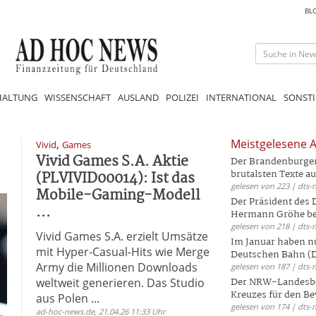
BL
HALTUNG
WISSENSCHAFT
AUSLAND
POLIZEI
INTERNATIONAL
SONSTI
,
Meistgelesene A
Vivid
Games
Vivid Games S.A. Aktie
Der Brandenburger 
(PLVIVID00014): Ist das
brutalsten Texte aus
gelesen von 223 | dts-
Mobile-Gaming-Modell
Der Präsident des
...
Hermann Gröhe bek
gelesen von 218 | dts-
Vivid Games S.A. erzielt Umsätze
Im Januar haben nu
mit Hyper-Casual-Hits wie Merge
Deutschen Bahn (DB
Army die Millionen Downloads
gelesen von 187 | dts-
weltweit generieren. Das Studio
Der NRW-Landesbe
Kreuzes für den Be
aus Polen ...
gelesen von 174 | dts-
ad-hoc-news.de, 21.04.26 11:33 Uhr