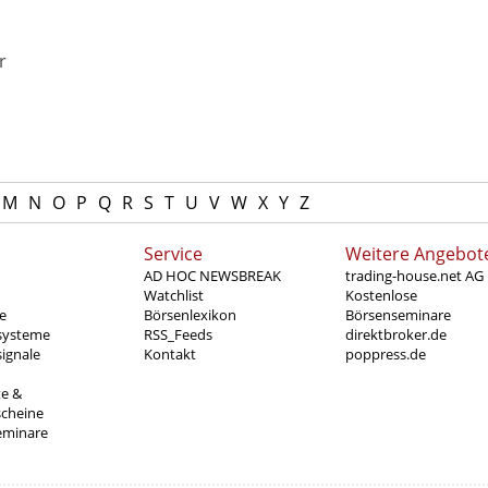
r
M
N
O
P
Q
R
S
T
U
V
W
X
Y
Z
Service
Weitere Angebot
AD HOC NEWSBREAK
trading-house.net AG
Watchlist
Kostenlose
e
Börsenlexikon
Börsenseminare
systeme
RSS_Feeds
direktbroker.de
ignale
Kontakt
poppress.de
te &
scheine
eminare