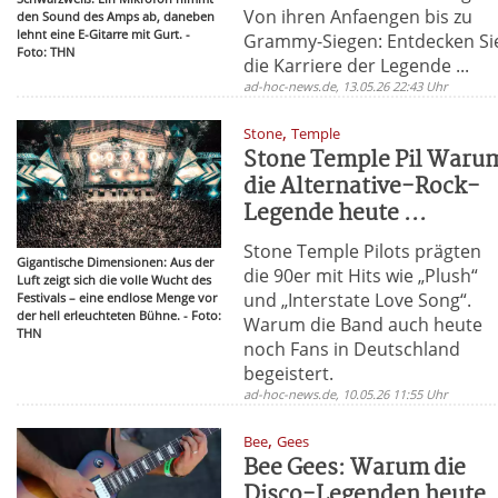
Von ihren Anfaengen bis zu
den Sound des Amps ab, daneben
lehnt eine E-Gitarre mit Gurt. -
Grammy-Siegen: Entdecken Si
Foto: THN
die Karriere der Legende ...
ad-hoc-news.de, 13.05.26 22:43 Uhr
,
Stone
Temple
Stone Temple Pil Waru
die Alternative-Rock-
Legende heute ...
Stone Temple Pilots prägten
Gigantische Dimensionen: Aus der
die 90er mit Hits wie „Plush“
Luft zeigt sich die volle Wucht des
und „Interstate Love Song“.
Festivals – eine endlose Menge vor
der hell erleuchteten Bühne. - Foto:
Warum die Band auch heute
THN
noch Fans in Deutschland
begeistert.
ad-hoc-news.de, 10.05.26 11:55 Uhr
,
Bee
Gees
Bee Gees: Warum die
Disco-Legenden heute