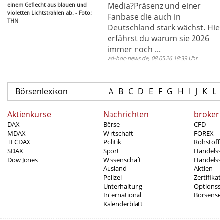
Media?Präsenz und einer
einem Geflecht aus blauen und
violetten Lichtstrahlen ab. - Foto:
Fanbase die auch in
THN
Deutschland stark wächst. Hie
erfährst du warum sie 2026
immer noch ...
ad-hoc-news.de, 08.05.26 18:39 Uhr
Börsenlexikon
A
B
C
D
E
F
G
H
I
J
K
L
Aktienkurse
Nachrichten
broker
DAX
Börse
CFD
MDAX
Wirtschaft
FOREX
TECDAX
Politik
Rohstoff
SDAX
Sport
Handels
Dow Jones
Wissenschaft
Handelss
Ausland
Aktien
Polizei
Zertifika
Unterhaltung
Options
International
Börsens
Kalenderblatt