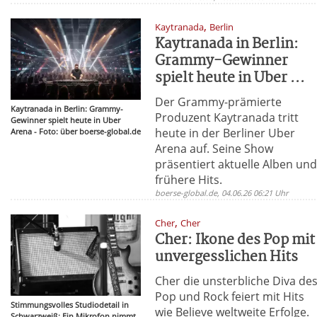
,
Kaytranada
Berlin
Kaytranada in Berlin:
Grammy-Gewinner
spielt heute in Uber ...
Der Grammy-prämierte
Kaytranada in Berlin: Grammy-
Produzent Kaytranada tritt
Gewinner spielt heute in Uber
heute in der Berliner Uber
Arena - Foto: über boerse-global.de
Arena auf. Seine Show
präsentiert aktuelle Alben un
frühere Hits.
boerse-global.de, 04.06.26 06:21 Uhr
,
Cher
Cher
Cher: Ikone des Pop mit
unvergesslichen Hits
Cher die unsterbliche Diva de
Pop und Rock feiert mit Hits
Stimmungsvolles Studiodetail in
wie Believe weltweite Erfolge.
Schwarzweiß: Ein Mikrofon nimmt