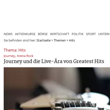
NEWS
AKTIENKURSE
BÖRSE
WIRTSCHAFT
POLITIK
SPORT
UNTER
Sie befinden sind hier:
Startseite
>
Themen
>
Hits
Thema: Hits
,
Journey
Arena Rock
Journey und die Live-Ära von Greatest Hits