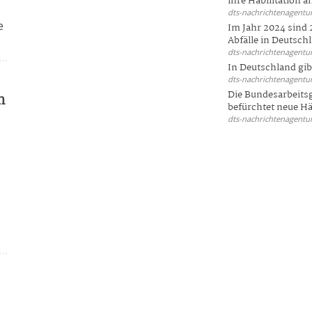
ihre Habilitation an
dts-nachrichtenagentur
e
Im Jahr 2024 sind 
Abfälle in Deutschl
dts-nachrichtenagentur
In Deutschland gi
dts-nachrichtenagentur
Die Bundesarbeit
m
befürchtet neue Här
dts-nachrichtenagentur