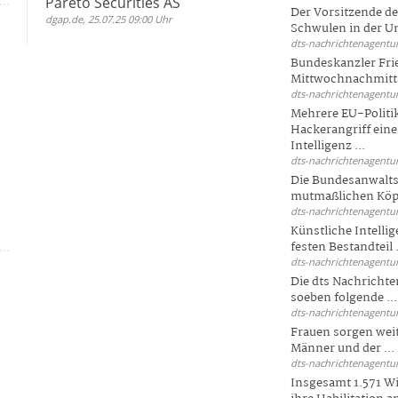
Pareto Securities AS
Der Vorsitzende d
dgap.de, 25.07.25 09:00 Uhr
Schwulen in der Un
dts-nachrichtenagentur
Bundeskanzler Fri
Mittwochnachmitta
dts-nachrichtenagentur
Mehrere EU-Politi
Hackerangriff ein
Intelligenz ...
dts-nachrichtenagentur
Die Bundesanwalts
mutmaßlichen Köpfe
d
dts-nachrichtenagentur
Künstliche Intellig
festen Bestandteil .
dts-nachrichtenagentur
Die dts Nachrichten
soeben folgende ...
dts-nachrichtenagentur
Frauen sorgen weite
Männer und der ...
s
dts-nachrichtenagentur
Insgesamt 1.571 Wi