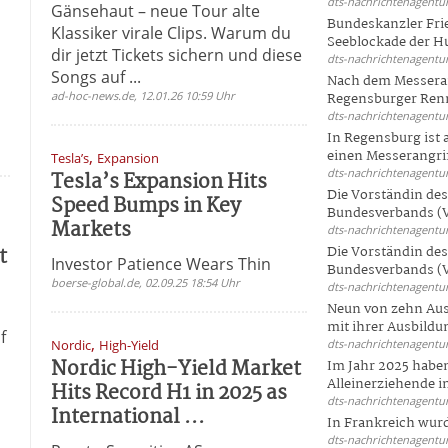
dts-nachrichtenagentur
Gänsehaut – neue Tour alte
Bundeskanzler Frie
Klassiker virale Clips. Warum du
Seeblockade der Hut
dir jetzt Tickets sichern und diese
dts-nachrichtenagentur
Songs auf ...
Nach dem Messeran
ad-hoc-news.de, 12.01.26 10:59 Uhr
Regensburger Renn
dts-nachrichtenagentur
In Regensburg ist
,
einen Messerangriff
Tesla’s
Expansion
dts-nachrichtenagentur
Tesla’s Expansion Hits
Die Vorständin de
Speed Bumps in Key
Bundesverbands (V
Markets
dts-nachrichtenagentur
t
Die Vorständin de
Investor Patience Wears Thin
Bundesverbands (V
boerse-global.de, 02.09.25 18:54 Uhr
dts-nachrichtenagentur
Neun von zehn Aus
mit ihrer Ausbildun
f
,
Nordic
High-Yield
dts-nachrichtenagentur
Nordic High-Yield Market
Im Jahr 2025 haben
Alleinerziehende i
Hits Record H1 in 2025 as
dts-nachrichtenagentur
International ...
In Frankreich wur
dts-nachrichtenagentur