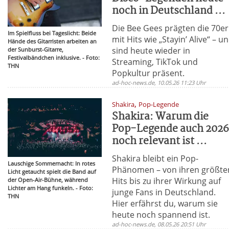
noch in Deutschland ...
Die Bee Gees prägten die 70er
Im Spielfluss bei Tageslicht: Beide
mit Hits wie „Stayin’ Alive“ – u
Hände des Gitarristen arbeiten an
sind heute wieder in
der Sunburst-Gitarre,
Festivalbändchen inklusive. - Foto:
Streaming, TikTok und
THN
Popkultur präsent.
ad-hoc-news.de, 10.05.26 11:23 Uhr
,
Shakira
Pop-Legende
Shakira: Warum die
Pop-Legende auch 202
noch relevant ist ...
Shakira bleibt ein Pop-
Lauschige Sommernacht: In rotes
Phänomen – von ihren größte
Licht getaucht spielt die Band auf
Hits bis zu ihrer Wirkung auf
der Open-Air-Bühne, während
Lichter am Hang funkeln. - Foto:
junge Fans in Deutschland.
THN
Hier erfährst du, warum sie
heute noch spannend ist.
ad-hoc-news.de, 08.05.26 20:51 Uhr