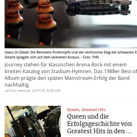
Glanz im Detail: Die Bernstein-Potiknöpfe und der verchromte Steg der schwarzen E
Gitarre spiegeln sich auf dem lackierten Korpus. - Foto: THN
Journey stehen für klassischen Arena-Rock mit einem
breiten Katalog von Stadium-Hymnen. Das 1988er Best-of
Album prägte den späten Mainstream-Erfolg der Band
nachhaltig.
ad-hoc-news.de, 22.07.26 10:06 Uhr
,
Queen
Greatest Hits
Queen und die
Erfolgsgeschichte von
Greatest Hits in den ...