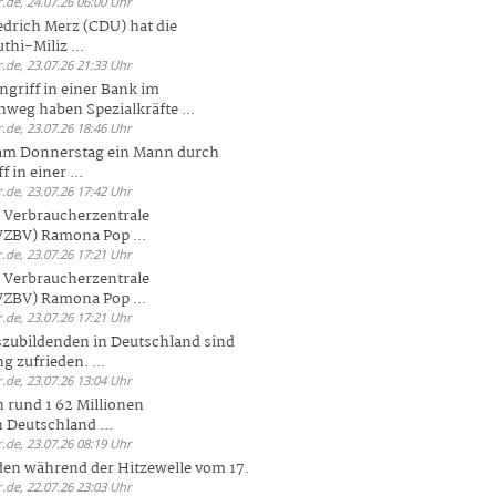
.de, 24.07.26 06:00 Uhr
drich Merz (CDU) hat die
hi-Miliz ...
.de, 23.07.26 21:33 Uhr
griff in einer Bank im
weg haben Spezialkräfte ...
.de, 23.07.26 18:46 Uhr
 am Donnerstag ein Mann durch
 in einer ...
.de, 23.07.26 17:42 Uhr
s Verbraucherzentrale
ZBV) Ramona Pop ...
.de, 23.07.26 17:21 Uhr
s Verbraucherzentrale
ZBV) Ramona Pop ...
.de, 23.07.26 17:21 Uhr
zubildenden in Deutschland sind
g zufrieden. ...
.de, 23.07.26 13:04 Uhr
 rund 1 62 Millionen
n Deutschland ...
.de, 23.07.26 08:19 Uhr
den während der Hitzewelle vom 17.
.de, 22.07.26 23:03 Uhr