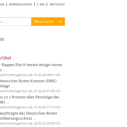
OGS
BÖRSENLEXIKON
RSS
WATCHLIST
Menü ein-/ausblenden
News Suche
GE
rtikel
Rapper Finch bereut einige seiner
 ...
nachrichtenagentur.de, 01.02.26 09:01 Uhr
 Deutschen Roten Kreuzes (DRK)
lagt ...
nachrichtenagentur.de, 01.02.26 01:00 Uhr
r 52 1 Prozent aller Fernzüge der
) ...
nachrichtenagentur.de, 01.02.26 17:10 Uhr
auftragte des Deutschen Roten
völkerungsschutz ...
nachrichtenagentur.de, 02.02.26 05:00 Uhr