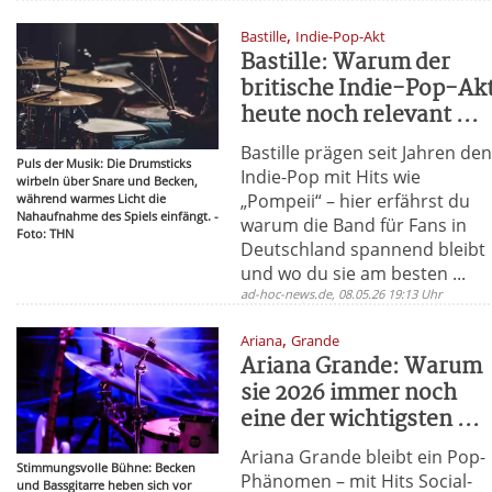
,
Bastille
Indie-Pop-Akt
Bastille: Warum der
britische Indie-Pop-Ak
heute noch relevant ...
Bastille prägen seit Jahren de
Puls der Musik: Die Drumsticks
Indie-Pop mit Hits wie
wirbeln über Snare und Becken,
„Pompeii“ – hier erfährst du
während warmes Licht die
Nahaufnahme des Spiels einfängt. -
warum die Band für Fans in
Foto: THN
Deutschland spannend bleibt
und wo du sie am besten ...
ad-hoc-news.de, 08.05.26 19:13 Uhr
,
Ariana
Grande
Ariana Grande: Warum
sie 2026 immer noch
eine der wichtigsten ...
Ariana Grande bleibt ein Pop-
Stimmungsvolle Bühne: Becken
Phänomen – mit Hits Social-
und Bassgitarre heben sich vor