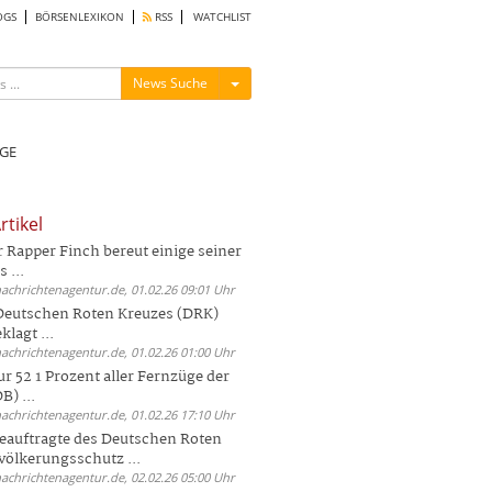
OGS
BÖRSENLEXIKON
RSS
WATCHLIST
Menü ein-/ausblenden
News Suche
GE
rtikel
Rapper Finch bereut einige seiner
 ...
nachrichtenagentur.de, 01.02.26 09:01 Uhr
 Deutschen Roten Kreuzes (DRK)
lagt ...
nachrichtenagentur.de, 01.02.26 01:00 Uhr
r 52 1 Prozent aller Fernzüge der
) ...
nachrichtenagentur.de, 01.02.26 17:10 Uhr
auftragte des Deutschen Roten
völkerungsschutz ...
nachrichtenagentur.de, 02.02.26 05:00 Uhr