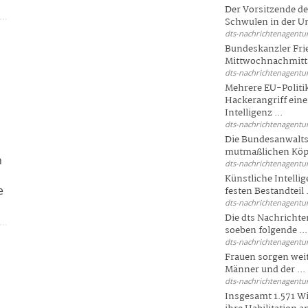
Der Vorsitzende d
Schwulen in der Un
dts-nachrichtenagentur
Bundeskanzler Fri
Mittwochnachmitta
dts-nachrichtenagentur
Mehrere EU-Politi
Hackerangriff ein
Intelligenz ...
dts-nachrichtenagentur
Die Bundesanwalts
mutmaßlichen Köpfe
n
dts-nachrichtenagentur
Künstliche Intellig
e
festen Bestandteil .
dts-nachrichtenagentur
Die dts Nachrichten
soeben folgende ...
dts-nachrichtenagentur
Frauen sorgen weite
Männer und der ...
dts-nachrichtenagentur
Insgesamt 1.571 Wi