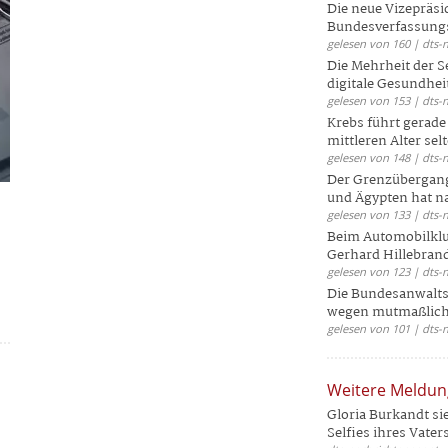
Die neue Vizepräsi
Bundesverfassungs
gelesen von 160 | dts-
Die Mehrheit der S
digitale Gesundhei
gelesen von 153 | dts-
Krebs führt gerad
mittleren Alter selt
gelesen von 148 | dts-
Der Grenzübergang
und Ägypten hat na
gelesen von 133 | dts-
Beim Automobilklu
Gerhard Hillebrand
gelesen von 123 | dts-
Die Bundesanwalts
wegen mutmaßliche
gelesen von 101 | dts-
Weitere Meldu
Gloria Burkandt si
Selfies ihres Vaters 