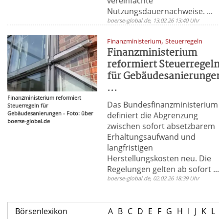
vereinfachte
Nutzungsdauernachweise. ...
boerse-global.de, 13.02.26 13:40 Uhr
,
Finanzministerium
Steuerregeln
Finanzministerium
reformiert Steuerregel
für Gebäudesanierunge
...
Finanzministerium reformiert
Das Bundesfinanzministerium
Steuerregeln für
Gebäudesanierungen - Foto: über
definiert die Abgrenzung
boerse-global.de
zwischen sofort absetzbarem
Erhaltungsaufwand und
langfristigen
Herstellungskosten neu. Die
Regelungen gelten ab sofort ..
boerse-global.de, 02.02.26 18:39 Uhr
Börsenlexikon
A
B
C
D
E
F
G
H
I
J
K
L