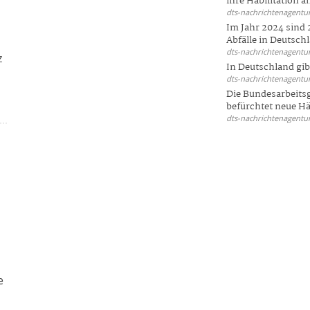
ihre Habilitation an
dts-nachrichtenagentur
Im Jahr 2024 sind 
Abfälle in Deutschl
dts-nachrichtenagentur
z
In Deutschland gi
dts-nachrichtenagentur
Die Bundesarbeit
befürchtet neue Här
dts-nachrichtenagentur
e