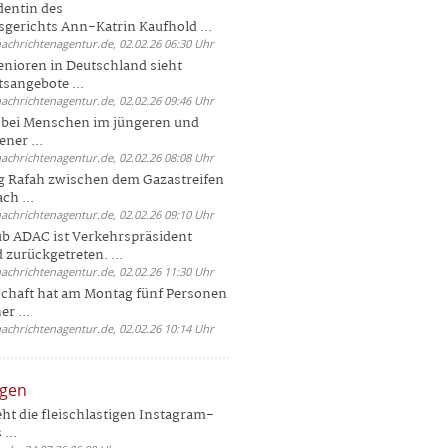
dentin des
gerichts Ann-Katrin Kaufhold ...
nachrichtenagentur.de, 02.02.26 06:30 Uhr
enioren in Deutschland sieht
tsangebote ...
nachrichtenagentur.de, 02.02.26 09:46 Uhr
e bei Menschen im jüngeren und
ener ...
nachrichtenagentur.de, 02.02.26 08:08 Uhr
 Rafah zwischen dem Gazastreifen
ch ...
nachrichtenagentur.de, 02.02.26 09:10 Uhr
b ADAC ist Verkehrspräsident
 zurückgetreten. ...
nachrichtenagentur.de, 02.02.26 11:30 Uhr
chaft hat am Montag fünf Personen
r ...
nachrichtenagentur.de, 02.02.26 10:14 Uhr
ngen
eht die fleischlastigen Instagram-
...