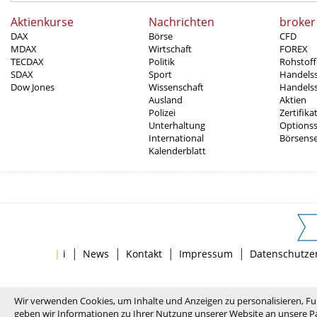
Aktienkurse
Nachrichten
broker
DAX
Börse
CFD
MDAX
Wirtschaft
FOREX
TECDAX
Politik
Rohstoff
SDAX
Sport
Handels
Dow Jones
Wissenschaft
Handelss
Ausland
Aktien
Polizei
Zertifika
Unterhaltung
Options
International
Börsens
Kalenderblatt
|
|
|
|
|
i
News
Kontakt
Impressum
Datenschutze
Wir verwenden Cookies, um Inhalte und Anzeigen zu personalisieren, Fu
geben wir Informationen zu Ihrer Nutzung unserer Website an unsere Pa