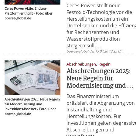
Ceres Power stellt neue
Ceres Power Aktie: Endura-
Festoxid-Technologie vor die
Plattform enthüllt - Foto: über
Herstellungskosten um ein
boerse-global.de
Drittel senken und die Effizien
für Rechenzentren und
Wasserstoffproduktion
steigern soll. ...
boerse-global.de, 15.04.26 12:25 Uhr
,
Abschreibungen
Regeln
Abschreibungen 2025:
Neue Regeln für
Modernisierung und ...
Das Finanzministerium
Abschreibungen 2025: Neue Regeln
präzisiert die Abgrenzung von
für Modernisierung und
Instandhaltung und
Investitions-Booster - Foto: über
boerse-global.de
Herstellungskosten. Für
Investitionen gelten degressiv
Abschreibungen und