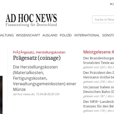
BL
HALTUNG
WISSENSCHAFT
AUSLAND
POLIZEI
INTERNATIONAL
SONSTI
,
Meistgelesene A
PrÃƒÂ¤gesatz
Herstellungskosten
Prägesatz (coinage)
Der Brandenburger 
brutalsten Texte aus
Die Herstellungskosten
gelesen von 223 | dts-
(Materialkosten,
Der Präsident des
Hermann Gröhe bek
Fertigungskosten,
gelesen von 218 | dts-
Verwaltungsgemeinkosten) einer
Im Januar haben nu
Münze
Deutschen Bahn (DB
ad-hoc-news.de, 15.04.08 00:20 Uhr
gelesen von 187 | dts-
Der NRW-Landesbe
Kreuzes für den Be
gelesen von 174 | dts-