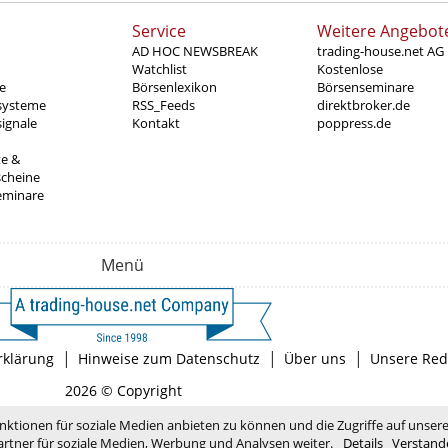
Service
Weitere Angebot
AD HOC NEWSBREAK
trading-house.net AG
Watchlist
Kostenlose
e
Börsenlexikon
Börsenseminare
systeme
RSS_Feeds
direktbroker.de
ignale
Kontakt
poppress.de
te &
scheine
eminare
Menü
|
|
|
rklärung
Hinweise zum Datenschutz
Über uns
Unsere Red
2026 © Copyright
nktionen für soziale Medien anbieten zu können und die Zugriffe auf unser
rtner für soziale Medien, Werbung und Analysen weiter.
Details
Verstand