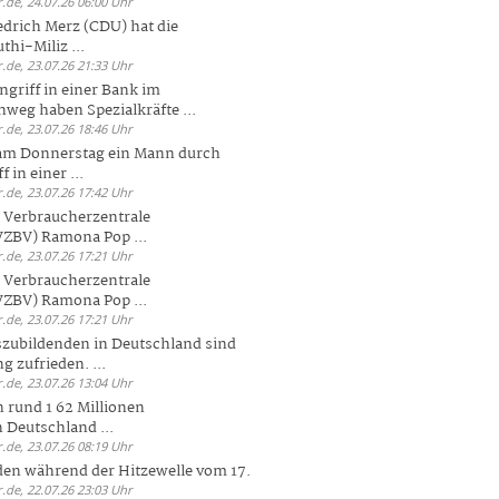
.de, 24.07.26 06:00 Uhr
drich Merz (CDU) hat die
hi-Miliz ...
.de, 23.07.26 21:33 Uhr
griff in einer Bank im
weg haben Spezialkräfte ...
.de, 23.07.26 18:46 Uhr
 am Donnerstag ein Mann durch
 in einer ...
.de, 23.07.26 17:42 Uhr
s Verbraucherzentrale
ZBV) Ramona Pop ...
.de, 23.07.26 17:21 Uhr
s Verbraucherzentrale
ZBV) Ramona Pop ...
.de, 23.07.26 17:21 Uhr
zubildenden in Deutschland sind
g zufrieden. ...
.de, 23.07.26 13:04 Uhr
 rund 1 62 Millionen
n Deutschland ...
.de, 23.07.26 08:19 Uhr
den während der Hitzewelle vom 17.
.de, 22.07.26 23:03 Uhr