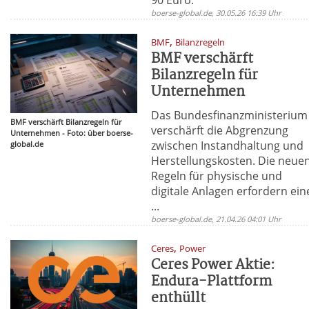
boerse-global.de, 30.05.26 16:39 Uhr
,
BMF
Bilanzregeln
BMF verschärft
Bilanzregeln für
Unternehmen
Das Bundesfinanzministerium
BMF verschärft Bilanzregeln für
verschärft die Abgrenzung
Unternehmen - Foto: über boerse-
zwischen Instandhaltung und
global.de
Herstellungskosten. Die neue
Regeln für physische und
digitale Anlagen erfordern ein
...
boerse-global.de, 21.04.26 04:01 Uhr
,
Ceres
Power
Ceres Power Aktie:
Endura-Plattform
enthüllt