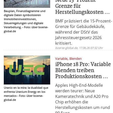
Neue 15-Prozent-
Grenze für
Herstellungskosten ...
Bauplan, Finanzdiagramme und
digitale Daten symbolisieren
Immobilieninvestitionen,
BMF präzisiert die 15-Prozent-
Steuerregelungen und digitale
Grenze für Gebäudekäufe,
Verarbeitung. - Foto: über boerse-
während der DStV das
global.de
Jahressteuergesetz 2026
kritisiert.
boerse-global.de, 17.06.26 07:32 Uhr
,
Variable
Blenden
iPhone 18 Pro: Variable
Blenden treiben
Produktionskosten ...
Apples High-End-Modelle
Uranio en la mira: la dualidad que
werden teurer: Neue
enfrenta Uranium Energy en los
Kameratechnik und A20 Pro
mercados - Foto: über boerse-
global.de
Chip erhöhen die
Herstellungskosten um rund
90 Euro.