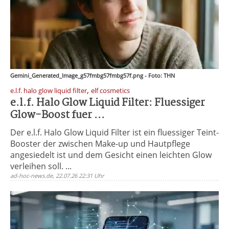
Gemini_Generated_Image_g57fmbg57fmbg57f.png - Foto: THN
,
e.l.f. halo glow liquid filter
elf cosmetics
e.l.f. Halo Glow Liquid Filter: Fluessiger
Glow-Boost fuer ...
Der e.l.f. Halo Glow Liquid Filter ist ein fluessiger Teint-
Booster der zwischen Make-up und Hautpflege
angesiedelt ist und dem Gesicht einen leichten Glow
verleihen soll. ...
ad-hoc-news.de, 22.07.26 22:31 Uhr