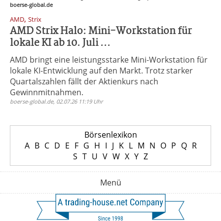
boerse-global.de
,
AMD
Strix
AMD Strix Halo: Mini-Workstation für
lokale KI ab 10. Juli ...
AMD bringt eine leistungsstarke Mini-Workstation für
lokale KI-Entwicklung auf den Markt. Trotz starker
Quartalszahlen fällt der Aktienkurs nach
Gewinnmitnahmen.
boerse-global.de, 02.07.26 11:19 Uhr
Börsenlexikon
A
B
C
D
E
F
G
H
I
J
K
L
M
N
O
P
Q
R
S
T
U
V
W
X
Y
Z
Menü