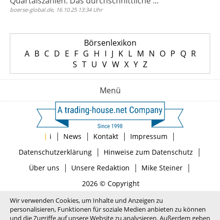
Quartalszahlen. Das durchschnittliche ...
boerse-global.de, 16.10.25 13:34 Uhr
Börsenlexikon
A
B
C
D
E
F
G
H
I
J
K
L
M
N
O
P
Q
R
S
T
U
V
W
X
Y
Z
Menü
|
|
|
|
|
i
News
Kontakt
Impressum
|
|
Datenschutzerklärung
Hinweise zum Datenschutz
|
|
|
Über uns
Unsere Redaktion
Mike Steiner
2026 © Copyright
Wir verwenden Cookies, um Inhalte und Anzeigen zu
personalisieren, Funktionen für soziale Medien anbieten zu können
und die Zugriffe auf unsere Website zu analysieren. Außerdem geben