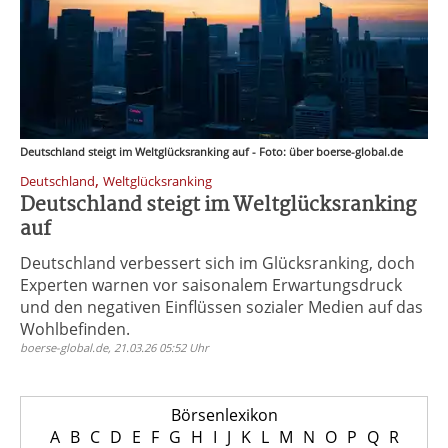
Deutschland steigt im Weltglücksranking auf - Foto: über boerse-global.de
,
Deutschland
Weltglücksranking
Deutschland steigt im Weltglücksranking
auf
Deutschland verbessert sich im Glücksranking, doch
Experten warnen vor saisonalem Erwartungsdruck
und den negativen Einflüssen sozialer Medien auf das
Wohlbefinden.
boerse-global.de, 21.03.26 05:52 Uhr
Börsenlexikon
A
B
C
D
E
F
G
H
I
J
K
L
M
N
O
P
Q
R