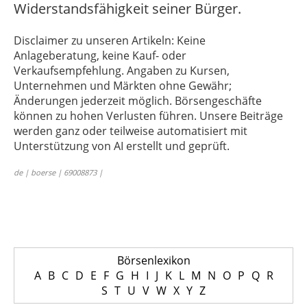
Widerstandsfähigkeit seiner Bürger.
Disclaimer zu unseren Artikeln: Keine
Anlageberatung, keine Kauf- oder
Verkaufsempfehlung. Angaben zu Kursen,
Unternehmen und Märkten ohne Gewähr;
Änderungen jederzeit möglich. Börsengeschäfte
können zu hohen Verlusten führen. Unsere Beiträge
werden ganz oder teilweise automatisiert mit
Unterstützung von AI erstellt und geprüft.
de | boerse | 69008873 |
Börsenlexikon
A
B
C
D
E
F
G
H
I
J
K
L
M
N
O
P
Q
R
S
T
U
V
W
X
Y
Z