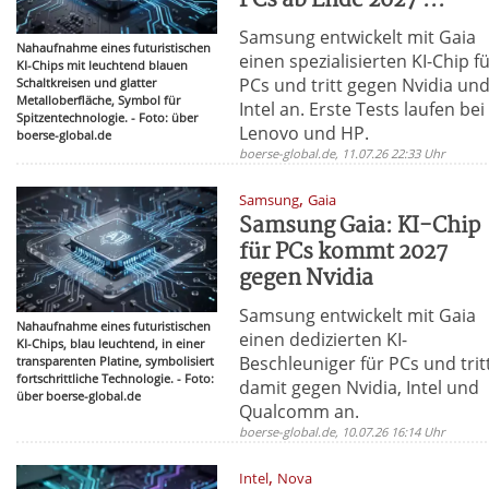
PCs ab Ende 2027 ...
Samsung entwickelt mit Gaia
Nahaufnahme eines futuristischen
einen spezialisierten KI-Chip f
KI-Chips mit leuchtend blauen
PCs und tritt gegen Nvidia un
Schaltkreisen und glatter
Metalloberfläche, Symbol für
Intel an. Erste Tests laufen bei
Spitzentechnologie. - Foto: über
Lenovo und HP.
boerse-global.de
boerse-global.de, 11.07.26 22:33 Uhr
,
Samsung
Gaia
Samsung Gaia: KI-Chip
für PCs kommt 2027
gegen Nvidia
Samsung entwickelt mit Gaia
Nahaufnahme eines futuristischen
einen dedizierten KI-
KI-Chips, blau leuchtend, in einer
Beschleuniger für PCs und trit
transparenten Platine, symbolisiert
fortschrittliche Technologie. - Foto:
damit gegen Nvidia, Intel und
über boerse-global.de
Qualcomm an.
boerse-global.de, 10.07.26 16:14 Uhr
,
Intel
Nova