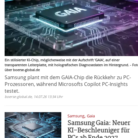
Ein stilisierter KI-Chip, möglicherweise mit der Aufschrift 'GAIA', auf einer
transparenten Leiterplatte, mit holografischen Diagnosedaten im Hintergrund. - Fot
über boerse-global.de
Samsung plant mit dem GAIA-Chip die Rückkehr zu PC-
Prozessoren, während Microsofts Copilot PC-Insights
testet.
boerse-global.de, 14.07.26 13:34 Uhr
,
Samsung
Gaia
Samsung Gaia: Neuer
KI-Beschleuniger für