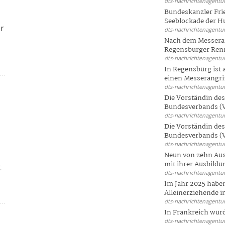
dts-nachrichtenagentur
Bundeskanzler Frie
Seeblockade der Hut
ür
dts-nachrichtenagentur
d
Nach dem Messeran
Regensburger Renn
dts-nachrichtenagentur
In Regensburg ist
einen Messerangriff
dts-nachrichtenagentur
Die Vorständin de
Bundesverbands (V
dts-nachrichtenagentur
Die Vorständin de
Bundesverbands (V
dts-nachrichtenagentur
Neun von zehn Aus
mit ihrer Ausbildun
t
dts-nachrichtenagentur
Im Jahr 2025 haben
Alleinerziehende i
dts-nachrichtenagentur
In Frankreich wur
dts-nachrichtenagentur