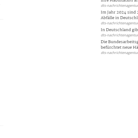
ihre Habilitation an
e
dts-nachrichtenagentur
Im Jahr 2024 sind 
Abfälle in Deutschl
dts-nachrichtenagentur
In Deutschland gi
dts-nachrichtenagentur
Die Bundesarbeit
befürchtet neue Här
dts-nachrichtenagentur