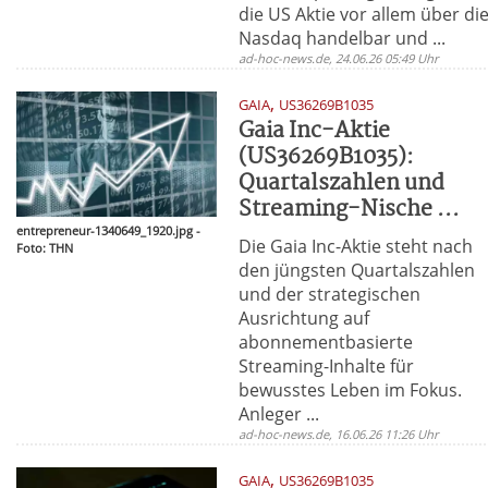
die US Aktie vor allem über di
Nasdaq handelbar und ...
ad-hoc-news.de, 24.06.26 05:49 Uhr
,
GAIA
US36269B1035
Gaia Inc-Aktie
(US36269B1035):
Quartalszahlen und
Streaming-Nische ...
entrepreneur-1340649_1920.jpg -
Die Gaia Inc-Aktie steht nach
Foto: THN
den jüngsten Quartalszahlen
und der strategischen
Ausrichtung auf
abonnementbasierte
Streaming-Inhalte für
bewusstes Leben im Fokus.
Anleger ...
ad-hoc-news.de, 16.06.26 11:26 Uhr
,
GAIA
US36269B1035