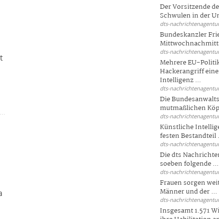
Der Vorsitzende d
Schwulen in der Un
dts-nachrichtenagentur
Bundeskanzler Fri
Mittwochnachmitta
8
dts-nachrichtenagentur
t
Mehrere EU-Politi
Hackerangriff ein
Intelligenz ...
dts-nachrichtenagentur
Die Bundesanwalts
mutmaßlichen Köpfe
dts-nachrichtenagentur
Künstliche Intellig
festen Bestandteil .
dts-nachrichtenagentur
Die dts Nachrichten
soeben folgende ...
dts-nachrichtenagentur
Frauen sorgen weite
Männer und der ...
a
dts-nachrichtenagentur
Insgesamt 1.571 Wi