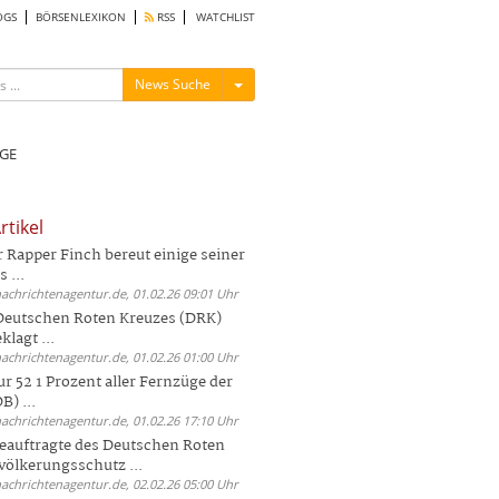
OGS
BÖRSENLEXIKON
RSS
WATCHLIST
Menü ein-/ausblenden
News Suche
GE
rtikel
Rapper Finch bereut einige seiner
 ...
nachrichtenagentur.de, 01.02.26 09:01 Uhr
 Deutschen Roten Kreuzes (DRK)
lagt ...
nachrichtenagentur.de, 01.02.26 01:00 Uhr
r 52 1 Prozent aller Fernzüge der
) ...
nachrichtenagentur.de, 01.02.26 17:10 Uhr
auftragte des Deutschen Roten
völkerungsschutz ...
nachrichtenagentur.de, 02.02.26 05:00 Uhr