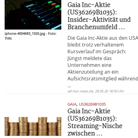
Gaia Inc-Aktie
(US36269B1035):
Insider-Aktivität und
Branchenumfeld ...
iphone-4004683_1920.jpg - Foto:
Die Gaia Inc-Aktie aus den US
THN
bleibt trotz verhaltenem
Kursverlauf im Gespräch:
Jüngst meldete das
Unternehmen eine
Aktienzuteilung an ein
Aufsichtsratsmitglied währen
...
ad-hoc-news.de, 28.05.26 18:50 Uhr
,
GAIA
US36269B1035
Gaia Inc-Aktie
(US36269B1035):
Streaming-Nische
zwischen ...