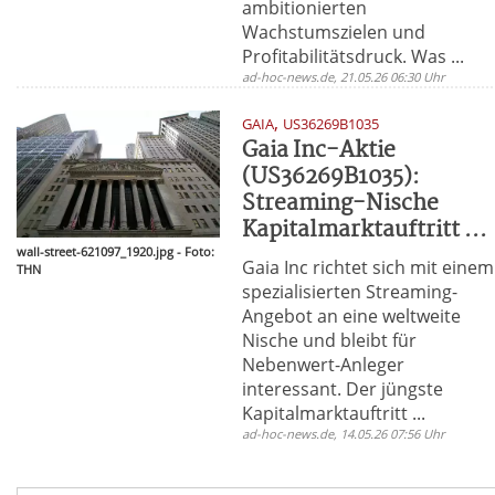
ambitionierten
Wachstumszielen und
Profitabilitätsdruck. Was ...
ad-hoc-news.de, 21.05.26 06:30 Uhr
,
GAIA
US36269B1035
Gaia Inc-Aktie
(US36269B1035):
Streaming-Nische
Kapitalmarktauftritt ...
wall-street-621097_1920.jpg - Foto:
Gaia Inc richtet sich mit einem
THN
spezialisierten Streaming-
Angebot an eine weltweite
Nische und bleibt für
Nebenwert-Anleger
interessant. Der jüngste
Kapitalmarktauftritt ...
ad-hoc-news.de, 14.05.26 07:56 Uhr