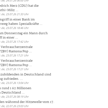
.de, 24.07.26 06:00 Uhr
drich Merz (CDU) hat die
hi-Miliz ...
.de, 23.07.26 21:33 Uhr
griff in einer Bank im
weg haben Spezialkräfte ...
.de, 23.07.26 18:46 Uhr
 am Donnerstag ein Mann durch
 in einer ...
.de, 23.07.26 17:42 Uhr
s Verbraucherzentrale
ZBV) Ramona Pop ...
.de, 23.07.26 17:21 Uhr
s Verbraucherzentrale
ZBV) Ramona Pop ...
.de, 23.07.26 17:21 Uhr
zubildenden in Deutschland sind
g zufrieden. ...
.de, 23.07.26 13:04 Uhr
 rund 1 62 Millionen
n Deutschland ...
.de, 23.07.26 08:19 Uhr
den während der Hitzewelle vom 17.
.de, 22.07.26 23:03 Uhr