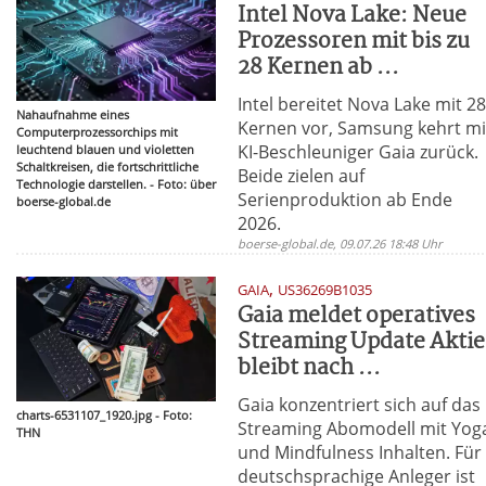
Intel Nova Lake: Neue
Prozessoren mit bis zu
28 Kernen ab ...
Intel bereitet Nova Lake mit 2
Nahaufnahme eines
Kernen vor, Samsung kehrt mi
Computerprozessorchips mit
KI-Beschleuniger Gaia zurück.
leuchtend blauen und violetten
Schaltkreisen, die fortschrittliche
Beide zielen auf
Technologie darstellen. - Foto: über
Serienproduktion ab Ende
boerse-global.de
2026.
boerse-global.de, 09.07.26 18:48 Uhr
,
GAIA
US36269B1035
Gaia meldet operatives
Streaming Update Aktie
bleibt nach ...
Gaia konzentriert sich auf das
charts-6531107_1920.jpg - Foto:
Streaming Abomodell mit Yog
THN
und Mindfulness Inhalten. Für
deutschsprachige Anleger ist