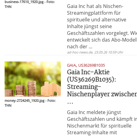
business-17610_1920.jpg - Foto:
Gaia Inc hat als Nischen-
THN
Streamingplattform für
spirituelle und alternative
Inhalte jüngst seine
Geschäftszahlen vorgelegt. Wi
entwickelt sich das Abo-Model
nach der ...
ad-hoc-news.de, 23.05.26 10:59 Uhr
,
GAIA
US36269B1035
Gaia Inc-Aktie
(US36269B1035):
Streaming-
Nischenplayer zwische
...
money-2724245_1920.jpg - Foto:
THN
Gaia Inc meldete jüngst
Geschäftszahlen und kämpft 
Nischenmarkt für spirituelle
Streaming-Inhalte mit