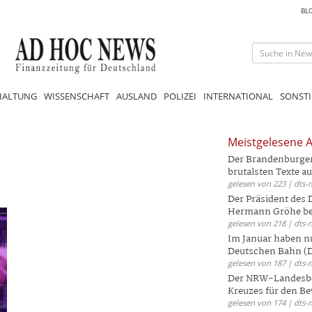
BL
HALTUNG
WISSENSCHAFT
AUSLAND
POLIZEI
INTERNATIONAL
SONSTI
Meistgelesene A
Der Brandenburger 
brutalsten Texte aus
gelesen von 223 | dts-
Der Präsident des
Hermann Gröhe bek
gelesen von 218 | dts-
Im Januar haben nu
Deutschen Bahn (DB
gelesen von 187 | dts-
Der NRW-Landesbe
Kreuzes für den Be
gelesen von 174 | dts-