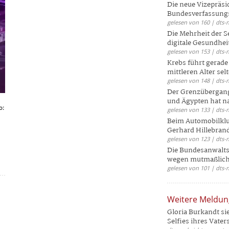
Die neue Vizepräsi
Bundesverfassungs
gelesen von 160 | dts-
Die Mehrheit der S
digitale Gesundhei
gelesen von 153 | dts-
Krebs führt gerad
mittleren Alter selt
gelesen von 148 | dts-
Der Grenzübergang
und Ägypten hat na
o:
gelesen von 133 | dts-
Beim Automobilklu
Gerhard Hillebrand
gelesen von 123 | dts-
Die Bundesanwalts
wegen mutmaßliche
gelesen von 101 | dts-
Weitere Meldu
Gloria Burkandt si
Selfies ihres Vaters 