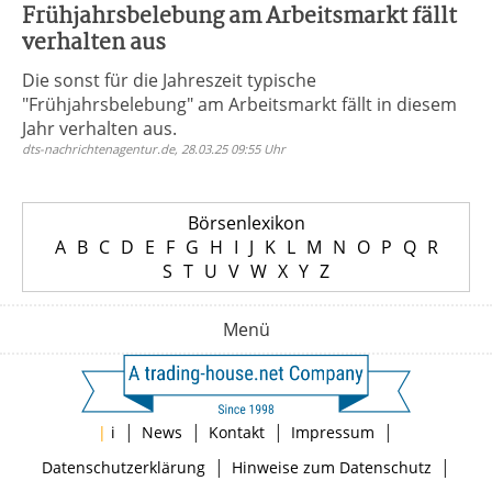
Frühjahrsbelebung am Arbeitsmarkt fällt
verhalten aus
Die sonst für die Jahreszeit typische
"Frühjahrsbelebung" am Arbeitsmarkt fällt in diesem
Jahr verhalten aus.
dts-nachrichtenagentur.de, 28.03.25 09:55 Uhr
Börsenlexikon
A
B
C
D
E
F
G
H
I
J
K
L
M
N
O
P
Q
R
S
T
U
V
W
X
Y
Z
Menü
|
|
|
|
|
i
News
Kontakt
Impressum
|
|
Datenschutzerklärung
Hinweise zum Datenschutz