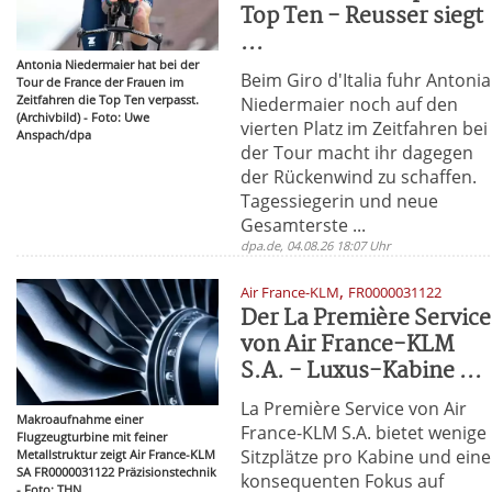
Top Ten - Reusser siegt
...
Antonia Niedermaier hat bei der
Beim Giro d'Italia fuhr Antonia
Tour de France der Frauen im
Zeitfahren die Top Ten verpasst.
Niedermaier noch auf den
(Archivbild) - Foto: Uwe
vierten Platz im Zeitfahren bei
Anspach/dpa
der Tour macht ihr dagegen
der Rückenwind zu schaffen.
Tagessiegerin und neue
Gesamterste ...
dpa.de, 04.08.26 18:07 Uhr
,
Air France-KLM
FR0000031122
Der La Première Service
von Air France-KLM
S.A. - Luxus-Kabine ...
La Première Service von Air
Makroaufnahme einer
France-KLM S.A. bietet wenige
Flugzeugturbine mit feiner
Sitzplätze pro Kabine und ein
Metallstruktur zeigt Air France-KLM
SA FR0000031122 Präzisionstechnik
konsequenten Fokus auf
- Foto: THN