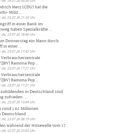
.de, 24.07.26 06:00 Uhr
drich Merz (CDU) hat die
hi-Miliz ...
.de, 23.07.26 21:33 Uhr
griff in einer Bank im
weg haben Spezialkräfte ...
.de, 23.07.26 18:46 Uhr
 am Donnerstag ein Mann durch
 in einer ...
.de, 23.07.26 17:42 Uhr
s Verbraucherzentrale
ZBV) Ramona Pop ...
.de, 23.07.26 17:21 Uhr
s Verbraucherzentrale
ZBV) Ramona Pop ...
.de, 23.07.26 17:21 Uhr
zubildenden in Deutschland sind
g zufrieden. ...
.de, 23.07.26 13:04 Uhr
 rund 1 62 Millionen
n Deutschland ...
.de, 23.07.26 08:19 Uhr
den während der Hitzewelle vom 17.
.de, 22.07.26 23:03 Uhr