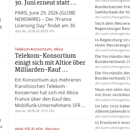
30. Juni erneut statt ...
dts-nachrichtenagentur
Bundeskanzler Frie
Seeblockade der Hut
PARIS, June 29, 2026 (GLOBE
dts-nachrichtenagentur
NEWSWIRE) -- Der ?France
d
Nach dem Messeran
Licensing Day" findet am 30.
e
Regensburger Renn
dpa.de, 29.06.26 09:05 Uhr
dts-nachrichtenagentur
In Regensburg ist
einen Messerangriff
,
Telekom-Konsortium
Altice
dts-nachrichtenagentur
Telekom-Konsortium
Die Vorständin de
einigt sich mit Altice über
Bundesverbands (V
dts-nachrichtenagentur
Milliarden-Kauf ...
Die Vorständin de
Bundesverbands (V
Ein Konsortium aus mehreren
dts-nachrichtenagentur
französischen Telekom-
Neun von zehn Aus
Konzernen hat sich mit Altice
mit ihrer Ausbildun
France über den Kauf des
dts-nachrichtenagentur
Mobilfunk-Unternehmens SFR ...
Im Jahr 2025 haben
dpa.de, 08.06.26 10:51 Uhr
Alleinerziehende i
dts-nachrichtenagentur
b
In Frankreich wur
zu
,
dts-nachrichtenagentur
ANALYSE-FLASH
Barclays