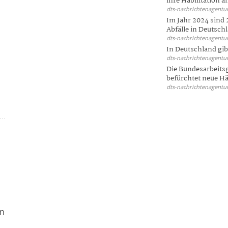
ihre Habilitation an
dts-nachrichtenagentur
Im Jahr 2024 sind 
Abfälle in Deutschl
dts-nachrichtenagentur
In Deutschland gi
dts-nachrichtenagentur
Die Bundesarbeit
befürchtet neue Här
dts-nachrichtenagentur
en