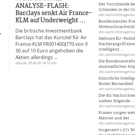
ANALYSE-FLASH:
Der Vorsitzende d
Schwulen in der Un
Barclays senkt Air France-
dts-nachrichtenagentur
KLM auf Underweight ...
Bundeskanzler Fri
Mittwochnachmitta
Die britische Investmentbank
dts-nachrichtenagentur
y
Barclays hat das Kursziel für Air
Mehrere EU-Politi
France-KLM FR001400J770 von 9
Hackerangriff ein
Intelligenz ...
30 auf 10 Euro angehoben die
dts-nachrichtenagentur
Aktien allerdings ...
Die Bundesanwalts
dpa.de, 05.06.26 14:19 Uhr
mutmaßlichen Köpfe
dts-nachrichtenagentur
Künstliche Intellig
festen Bestandteil .
dts-nachrichtenagentur
Die dts Nachrichten
soeben folgende ...
dts-nachrichtenagentur
Frauen sorgen weite
Männer und der ...
dts-nachrichtenagentur
Insgesamt 1.571 Wi