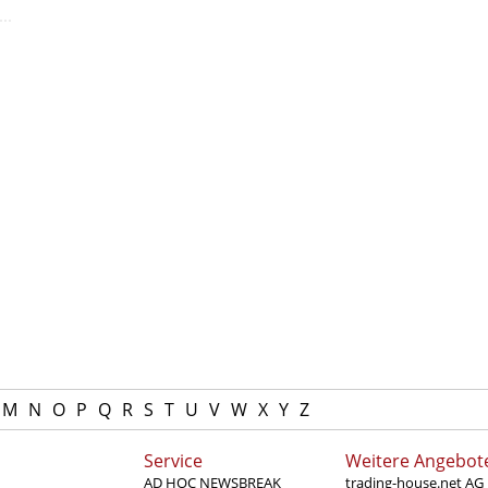
M
N
O
P
Q
R
S
T
U
V
W
X
Y
Z
Service
Weitere Angebot
AD HOC NEWSBREAK
trading-house.net AG