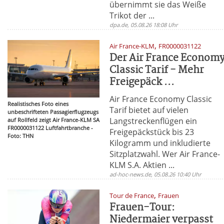
übernimmt sie das Weiße
Trikot der ...
dpa.de, 05.08.26 18:08 Uhr
,
Air France-KLM
FR0000031122
Der Air France Econom
Classic Tarif - Mehr
Freigepäck ...
Air France Economy Classic
Realistisches Foto eines
Tarif bietet auf vielen
unbeschrifteten Passagierflugzeugs
Langstreckenflügen ein
auf Rollfeld zeigt Air France-KLM SA
FR0000031122 Luftfahrtbranche -
Freigepäckstück bis 23
Foto: THN
Kilogramm und inkludierte
Sitzplatzwahl. Wer Air France-
KLM S.A. Aktien ...
ad-hoc-news.de, 05.08.26 10:40 Uhr
,
Tour de France
Frauen
Frauen-Tour:
Niedermaier verpasst