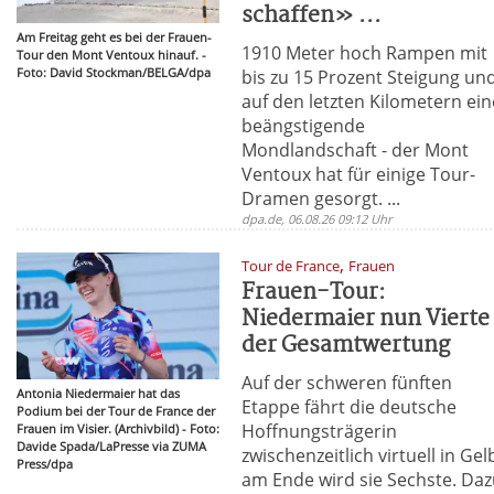
schaffen» ...
Am Freitag geht es bei der Frauen-
1910 Meter hoch Rampen mit
Tour den Mont Ventoux hinauf. -
Foto: David Stockman/BELGA/dpa
bis zu 15 Prozent Steigung un
auf den letzten Kilometern ein
beängstigende
Mondlandschaft - der Mont
Ventoux hat für einige Tour-
Dramen gesorgt. ...
dpa.de, 06.08.26 09:12 Uhr
,
Tour de France
Frauen
Frauen-Tour:
Niedermaier nun Vierte
der Gesamtwertung
Auf der schweren fünften
Antonia Niedermaier hat das
Etappe fährt die deutsche
Podium bei der Tour de France der
Hoffnungsträgerin
Frauen im Visier. (Archivbild) - Foto:
Davide Spada/LaPresse via ZUMA
zwischenzeitlich virtuell in Gel
Press/dpa
am Ende wird sie Sechste. Da