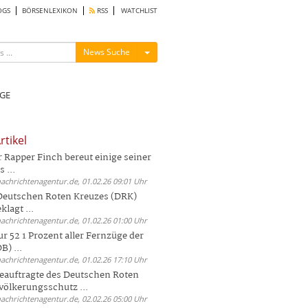
OGS
BÖRSENLEXIKON
RSS
WATCHLIST
Menü ein-/ausblenden
News Suche
GE
rtikel
Rapper Finch bereut einige seiner
 ...
nachrichtenagentur.de, 01.02.26 09:01 Uhr
 Deutschen Roten Kreuzes (DRK)
lagt ...
nachrichtenagentur.de, 01.02.26 01:00 Uhr
r 52 1 Prozent aller Fernzüge der
) ...
nachrichtenagentur.de, 01.02.26 17:10 Uhr
auftragte des Deutschen Roten
völkerungsschutz ...
nachrichtenagentur.de, 02.02.26 05:00 Uhr