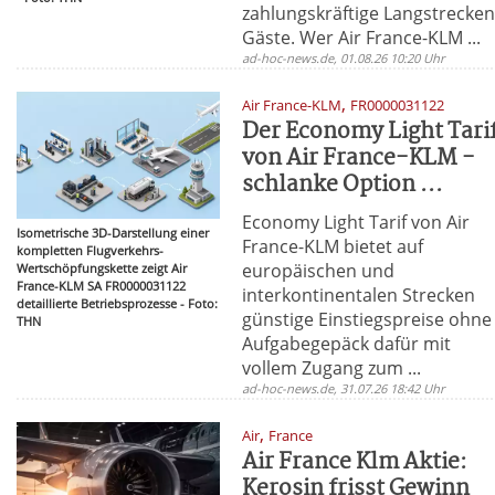
zahlungskräftige Langstrecken
Gäste. Wer Air France-KLM ...
ad-hoc-news.de, 01.08.26 10:20 Uhr
,
Air France-KLM
FR0000031122
Der Economy Light Tari
von Air France-KLM -
schlanke Option ...
Economy Light Tarif von Air
Isometrische 3D-Darstellung einer
France-KLM bietet auf
kompletten Flugverkehrs-
europäischen und
Wertschöpfungskette zeigt Air
France-KLM SA FR0000031122
interkontinentalen Strecken
detaillierte Betriebsprozesse - Foto:
günstige Einstiegspreise ohne
THN
Aufgabegepäck dafür mit
vollem Zugang zum ...
ad-hoc-news.de, 31.07.26 18:42 Uhr
,
Air
France
Air France Klm Aktie:
Kerosin frisst Gewinn