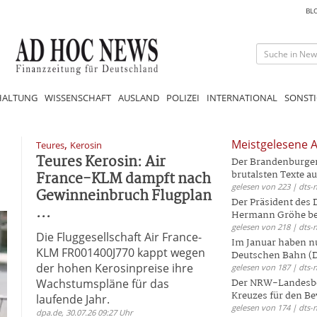
BL
HALTUNG
WISSENSCHAFT
AUSLAND
POLIZEI
INTERNATIONAL
SONSTI
,
Meistgelesene A
Teures
Kerosin
Teures Kerosin: Air
Der Brandenburger 
France-KLM dampft nach
brutalsten Texte aus
gelesen von 223 | dts-
Gewinneinbruch Flugplan
Der Präsident des
...
Hermann Gröhe bek
gelesen von 218 | dts-
Die Fluggesellschaft Air France-
Im Januar haben nu
KLM FR001400J770 kappt wegen
Deutschen Bahn (DB
der hohen Kerosinpreise ihre
gelesen von 187 | dts-
Wachstumspläne für das
Der NRW-Landesbe
Kreuzes für den Be
laufende Jahr.
gelesen von 174 | dts-
dpa.de, 30.07.26 09:27 Uhr