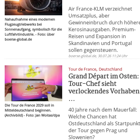
Air France-KLM verzeichnet
Umsatzplus, aber
Nahaufnahme eines modernen
Gewinneinbruch durch höher
Flugzeugtriebwerks bei
Kerosinausgaben. Premium-
Sonnenaufgang, symbolisch für die
Luftfahrtindustrie. - Foto: über
Reisen und Expansion in
boerse-global.de
Skandinavien und Portugal
sollen gegensteuern.
boerse-global.de, 30.07.26 11:24 Uhr
,
Tour de France
Deutschland
Grand Départ im Osten:
Tour-Chef sieht
verlockendes Vorhaben
...
Die Tour de France 2029 soll in
40 Jahre nach dem Mauerfall:
Mitteldeutschland beginnen.
(Archivbild) - Foto: Jan Woitas/dpa
Welche Chancen hat
Ostdeutschland als Startpunk
der Tour gegen Prag und
Slowenien?