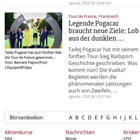
dpa.de, 29.07.26 12:44 Uhr
,
Tour de France
Frankreich
Legende Pogacar
braucht neue Ziele: Lob
aus der dunklen ...
Tadej Pogacar hat mit seinem
Tadej Pogacar hat zum fünften Mal
fünften Tour-Sieg Radsport-
die Tour de France gewonnen. -
Geschichte geschrieben. Was
Foto: Bernard Papon/Pool
L’Equipe/AP/dpa
kommt nun? Die Vuelta?
Begleitet werden die
phänomenalen Leistungen
auch von Zweifeln. ...
dpa.de, 27.07.26 10:17 Uhr
Börsenlexikon
A
B
C
D
E
F
G
H
I
J
K
L
Aktienkurse
Nachrichten
broker
DAX
Börse
CFD