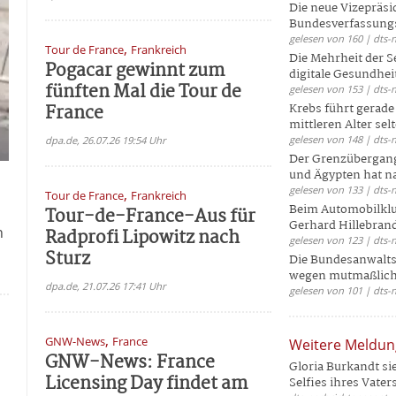
Die neue Vizepräsi
Bundesverfassungs
gelesen von 160 | dts-
,
Tour de France
Frankreich
Die Mehrheit der S
Pogacar gewinnt zum
digitale Gesundhei
fünften Mal die Tour de
gelesen von 153 | dts-
France
Krebs führt gerad
mittleren Alter selt
gelesen von 148 | dts-
dpa.de, 26.07.26 19:54 Uhr
Der Grenzübergang
und Ägypten hat na
gelesen von 133 | dts-
,
Tour de France
Frankreich
Beim Automobilklu
Tour-de-France-Aus für
Gerhard Hillebrand
n
Radprofi Lipowitz nach
gelesen von 123 | dts-
Sturz
Die Bundesanwalts
wegen mutmaßliche
dpa.de, 21.07.26 17:41 Uhr
gelesen von 101 | dts-
,
GNW-News
France
Weitere Meldu
GNW-News: France
Gloria Burkandt si
Licensing Day findet am
Selfies ihres Vaters 