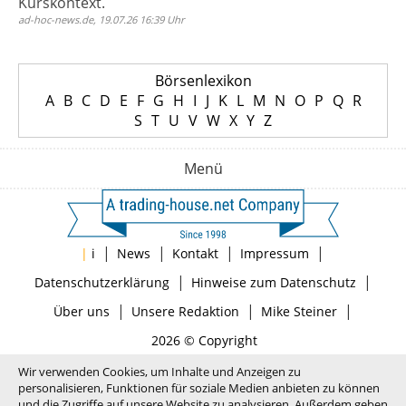
Kurskontext.
ad-hoc-news.de, 19.07.26 16:39 Uhr
Börsenlexikon
A
B
C
D
E
F
G
H
I
J
K
L
M
N
O
P
Q
R
S
T
U
V
W
X
Y
Z
Menü
|
|
|
|
|
i
News
Kontakt
Impressum
|
|
Datenschutzerklärung
Hinweise zum Datenschutz
|
|
|
Über uns
Unsere Redaktion
Mike Steiner
2026 © Copyright
Wir verwenden Cookies, um Inhalte und Anzeigen zu
personalisieren, Funktionen für soziale Medien anbieten zu können
und die Zugriffe auf unsere Website zu analysieren. Außerdem geben