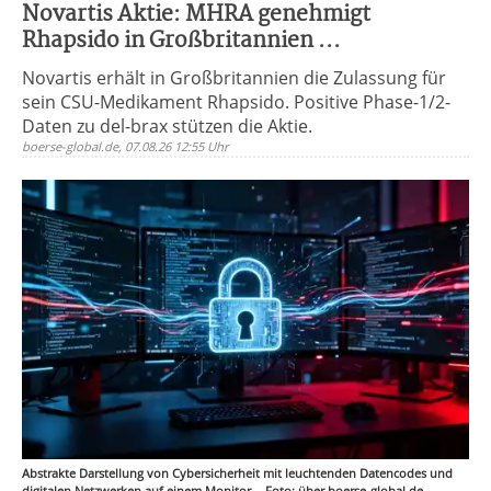
Novartis Aktie: MHRA genehmigt
Rhapsido in Großbritannien ...
Novartis erhält in Großbritannien die Zulassung für
sein CSU-Medikament Rhapsido. Positive Phase-1/2-
Daten zu del-brax stützen die Aktie.
boerse-global.de, 07.08.26 12:55 Uhr
Abstrakte Darstellung von Cybersicherheit mit leuchtenden Datencodes und
digitalen Netzwerken auf einem Monitor. - Foto: über boerse-global.de