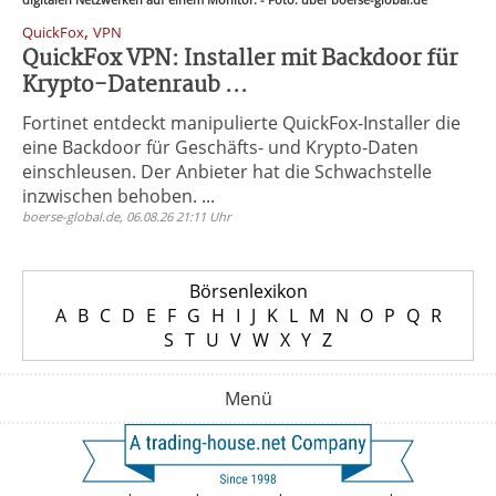
,
QuickFox
VPN
QuickFox VPN: Installer mit Backdoor für
Krypto-Datenraub ...
Fortinet entdeckt manipulierte QuickFox-Installer die
eine Backdoor für Geschäfts- und Krypto-Daten
einschleusen. Der Anbieter hat die Schwachstelle
inzwischen behoben. ...
boerse-global.de, 06.08.26 21:11 Uhr
Börsenlexikon
A
B
C
D
E
F
G
H
I
J
K
L
M
N
O
P
Q
R
S
T
U
V
W
X
Y
Z
Menü