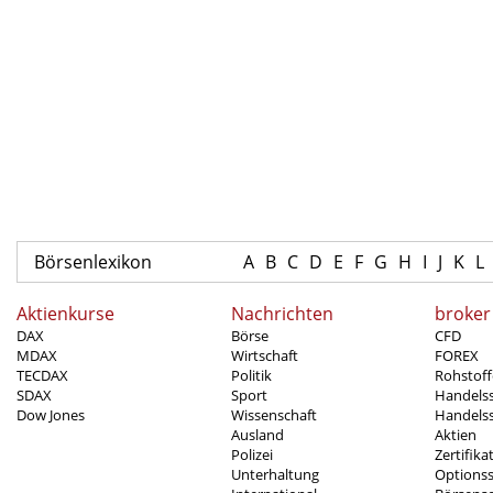
Börsenlexikon
A
B
C
D
E
F
G
H
I
J
K
L
Aktienkurse
Nachrichten
broker
DAX
Börse
CFD
MDAX
Wirtschaft
FOREX
TECDAX
Politik
Rohstoff
SDAX
Sport
Handels
Dow Jones
Wissenschaft
Handelss
Ausland
Aktien
Polizei
Zertifika
Unterhaltung
Options