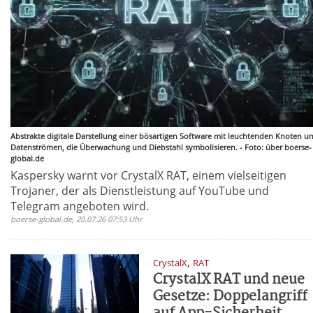
Abstrakte digitale Darstellung einer bösartigen Software mit leuchtenden Knoten u
Datenströmen, die Überwachung und Diebstahl symbolisieren. - Foto: über boerse-
global.de
Kaspersky warnt vor CrystalX RAT, einem vielseitigen
Trojaner, der als Dienstleistung auf YouTube und
Telegram angeboten wird.
boerse-global.de, 20.07.26 07:53 Uhr
,
CrystalX
RAT
CrystalX RAT und neue
Gesetze: Doppelangriff