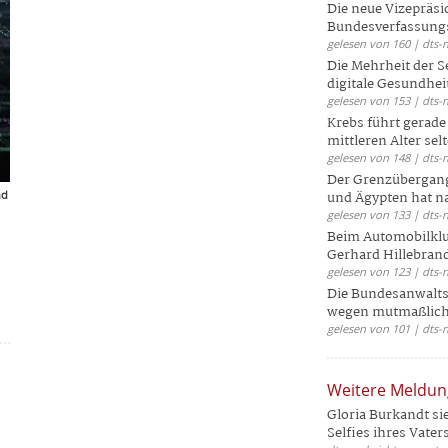
Die neue Vizepräsi
Bundesverfassungs
gelesen von 160 | dts-
Die Mehrheit der S
digitale Gesundhei
gelesen von 153 | dts-
Krebs führt gerad
mittleren Alter selt
gelesen von 148 | dts-
Der Grenzübergang
nd
und Ägypten hat na
gelesen von 133 | dts-
Beim Automobilklu
Gerhard Hillebrand
gelesen von 123 | dts-
Die Bundesanwalts
wegen mutmaßliche
gelesen von 101 | dts-
Weitere Meldu
Gloria Burkandt si
Selfies ihres Vaters 