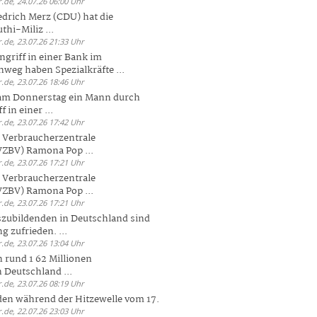
.de, 24.07.26 06:00 Uhr
drich Merz (CDU) hat die
hi-Miliz ...
.de, 23.07.26 21:33 Uhr
griff in einer Bank im
weg haben Spezialkräfte ...
.de, 23.07.26 18:46 Uhr
 am Donnerstag ein Mann durch
 in einer ...
.de, 23.07.26 17:42 Uhr
s Verbraucherzentrale
ZBV) Ramona Pop ...
.de, 23.07.26 17:21 Uhr
s Verbraucherzentrale
ZBV) Ramona Pop ...
.de, 23.07.26 17:21 Uhr
zubildenden in Deutschland sind
g zufrieden. ...
.de, 23.07.26 13:04 Uhr
 rund 1 62 Millionen
n Deutschland ...
.de, 23.07.26 08:19 Uhr
den während der Hitzewelle vom 17.
.de, 22.07.26 23:03 Uhr