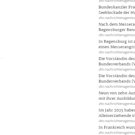
dts-nachrichtenagentur
Bundeskanzler Frie
Seeblockade der Hut
dts-nachrichtenagentur
Nach dem Messeran
Regensburger Renn
dts-nachrichtenagentur
In Regensburg ist
einen Messerangriff
dts-nachrichtenagentur
Die Vorständin de
Bundesverbands (V
dts-nachrichtenagentur
Die Vorständin de
Bundesverbands (V
dts-nachrichtenagentur
Neun von zehn Aus
mit ihrer Ausbildun
dts-nachrichtenagentur
Im Jahr 2025 haben
Alleinerziehende i
dts-nachrichtenagentur
In Frankreich wur
dts-nachrichtenagentur