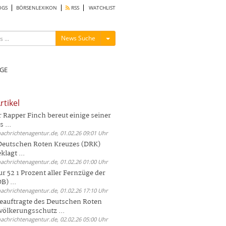
OGS
BÖRSENLEXIKON
RSS
WATCHLIST
Menü ein-/ausblenden
News Suche
GE
rtikel
Rapper Finch bereut einige seiner
 ...
nachrichtenagentur.de, 01.02.26 09:01 Uhr
 Deutschen Roten Kreuzes (DRK)
lagt ...
nachrichtenagentur.de, 01.02.26 01:00 Uhr
r 52 1 Prozent aller Fernzüge der
) ...
nachrichtenagentur.de, 01.02.26 17:10 Uhr
auftragte des Deutschen Roten
völkerungsschutz ...
nachrichtenagentur.de, 02.02.26 05:00 Uhr