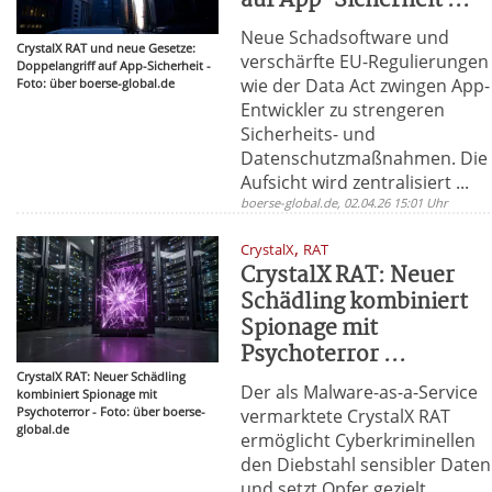
auf App-Sicherheit ...
Neue Schadsoftware und
CrystalX RAT und neue Gesetze:
verschärfte EU-Regulierungen
Doppelangriff auf App-Sicherheit -
wie der Data Act zwingen App-
Foto: über boerse-global.de
Entwickler zu strengeren
Sicherheits- und
Datenschutzmaßnahmen. Die
Aufsicht wird zentralisiert ...
boerse-global.de, 02.04.26 15:01 Uhr
,
CrystalX
RAT
CrystalX RAT: Neuer
Schädling kombiniert
Spionage mit
Psychoterror ...
CrystalX RAT: Neuer Schädling
Der als Malware-as-a-Service
kombiniert Spionage mit
Psychoterror - Foto: über boerse-
vermarktete CrystalX RAT
global.de
ermöglicht Cyberkriminellen
den Diebstahl sensibler Daten
und setzt Opfer gezielt