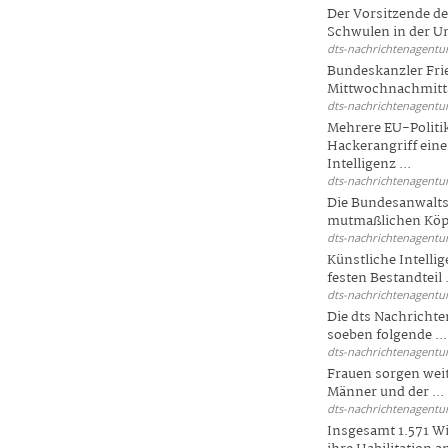
Der Vorsitzende d
Schwulen in der Un
dts-nachrichtenagentur
Bundeskanzler Fri
Mittwochnachmitta
dts-nachrichtenagentur
Mehrere EU-Politi
Hackerangriff ein
Intelligenz ...
dts-nachrichtenagentur
Die Bundesanwalts
mutmaßlichen Köpfe
dts-nachrichtenagentur
Künstliche Intellig
festen Bestandteil .
dts-nachrichtenagentur
Die dts Nachrichten
soeben folgende ...
dts-nachrichtenagentur
Frauen sorgen weite
Männer und der ...
dts-nachrichtenagentur
Insgesamt 1.571 Wi