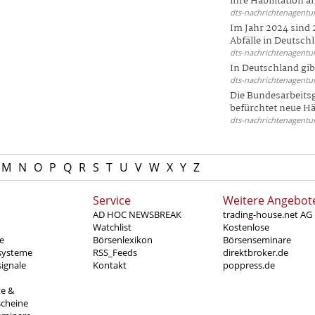
ihre Habilitation an
dts-nachrichtenagentur
Im Jahr 2024 sind 
Abfälle in Deutschl
dts-nachrichtenagentur
In Deutschland gi
dts-nachrichtenagentur
Die Bundesarbeit
befürchtet neue Här
dts-nachrichtenagentur
M
N
O
P
Q
R
S
T
U
V
W
X
Y
Z
Service
Weitere Angebot
AD HOC NEWSBREAK
trading-house.net AG
Watchlist
Kostenlose
e
Börsenlexikon
Börsenseminare
systeme
RSS_Feeds
direktbroker.de
ignale
Kontakt
poppress.de
te &
scheine