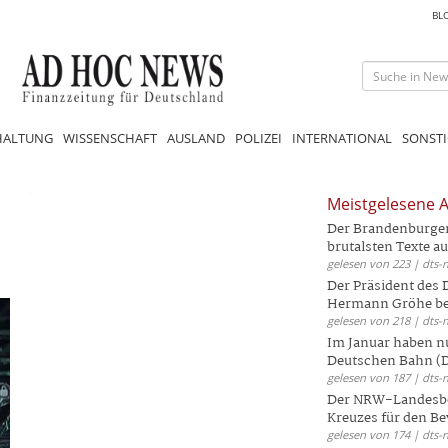
BL
HALTUNG
WISSENSCHAFT
AUSLAND
POLIZEI
INTERNATIONAL
SONSTI
Meistgelesene A
Der Brandenburger 
brutalsten Texte aus
gelesen von 223 | dts-
Der Präsident des
Hermann Gröhe bek
gelesen von 218 | dts-
Im Januar haben nu
Deutschen Bahn (DB
gelesen von 187 | dts-
Der NRW-Landesbe
Kreuzes für den Be
gelesen von 174 | dts-