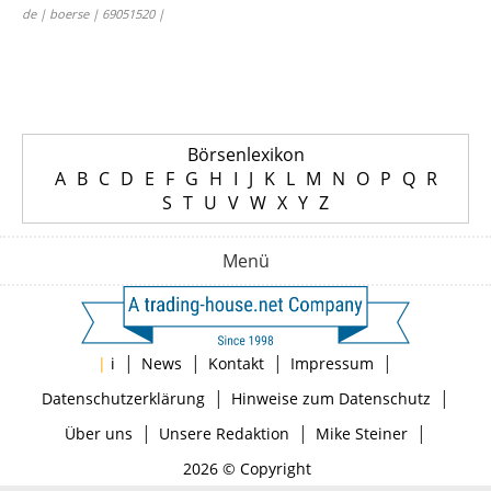
de | boerse | 69051520 |
Börsenlexikon
A
B
C
D
E
F
G
H
I
J
K
L
M
N
O
P
Q
R
S
T
U
V
W
X
Y
Z
Menü
|
|
|
|
|
i
News
Kontakt
Impressum
|
|
Datenschutzerklärung
Hinweise zum Datenschutz
|
|
|
Über uns
Unsere Redaktion
Mike Steiner
2026 © Copyright