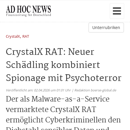
Unterrubriken
,
CrystalX
RAT
CrystalX RAT: Neuer
Schädling kombiniert
Spionage mit Psychoterror
Veröffentlicht am: 02.04.2026 um 01:01 Uhr | Redaktion boerse-global.de
Der als Malware-as-a-Service
vermarktete CrystalX RAT
ermöglicht Cyberkriminellen den